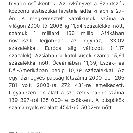
tovább csökkentek. Az évkönyvet a Szentszék
központi statisztikai hivatala adta ki április 27-
én. A megkeresztelt katolikusok száma a
világon 2000-től 2008-ig 11,54 százalékkal nőtt,
számuk 1 milliárd 166 millió. Afrikában
növekszik legjobban az egyház, 33,02
százalékkal. Európa alig változott (+1,17
százalék). Ázsiában a katolikusok száma 15,61
százalékkal nőtt, Óceániában 11,39, Észak- és
Dél-Amerikában pedig 10,39 százalékkal. Az
egyházmegyés papság létszáma 2000-ben 265
781 volt, 2008-ra 272 431-re emelkedett.
Ugyanezen idő alatt a szerzetes papok száma
139 397-ről 135 000-re csökkent. A püspökök
száma nyolc év alatt 4541-ről 5002-re nőtt.
Kategória