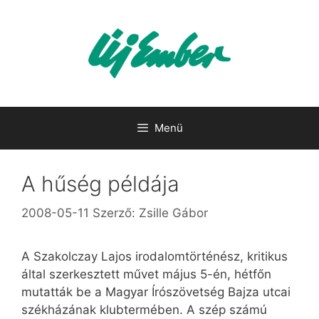
Kilépés
a
tartalomba
Menü
A hűség példája
2008-05-11
Szerző:
Zsille Gábor
A Szakolczay Lajos irodalomtörténész, kritikus
által szerkesztett művet május 5-én, hétfőn
mutatták be a Magyar Írószövetség Bajza utcai
székházának klubtermében. A szép számú