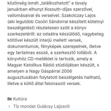
közönség ismét „találkozhatott” a tavaly
januárban elhunyt Kossuth-díjas szerzővel,
vallomásaival és verseivel. Szakolczay Lajos
(aki legutóbb Csoóri Sándorral készített kötetnyi
beszélgetést) részletesen szólt a könyv
szerkezetéről: az odaátra készülődő, nagybeteg
költővel készült interjú mellett versek,
dokumentumok, fényképek szerepelnek, illetve
egy tartalmas esszé, a szerkesztő tollából. A
könyvhöz CD-melléklet is tartozik, amely a
Magyar Katolikus Rádió stúdiójában készült, s
amelyen a Nagy Gáspárral 2006
augusztusában folytatott beszélgetés hallható,
illetve a költő által felolvasott versek.
Kategória
Kultúra
Tíz mondat Gulácsy Lajosról