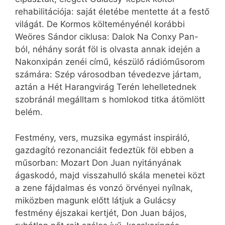
rehabilitációja: saját életébe mentette át a festő
világát. De Kormos költeményénél korábbi
Weöres Sándor ciklusa: Dalok Na Conxy Pan-
ból, néhány sorát föl is olvasta annak idején a
Nakonxipán zenéi című, készülő rádióműsorom
számára: Szép városodban tévedezve jártam,
aztán a Hét Harangvirág Terén lehelletednek
szobránál megálltam s homlokod titka átömlött
belém.
Festmény, vers, muzsika egymást inspiráló,
gazdagító rezonanciáit fedeztük föl ebben a
műsorban: Mozart Don Juan nyitányának
ágaskodó, majd visszahulló skála menetei közt
a zene fájdalmas és vonzó örvényei nyílnak,
miközben magunk előtt látjuk a Gulácsy
festmény éjszakai kertjét, Don Juan bájos,