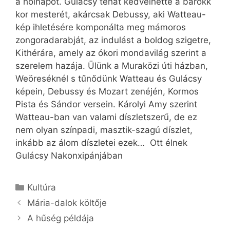
a holnapot. Gulácsy tehát kedvelhette a barokk
kor mesterét, akárcsak Debussy, aki Watteau-
kép ihletésére komponálta meg mámoros
zongoradarabját, az indulást a boldog szigetre,
Kithérára, amely az ókori mondavilág szerint a
szerelem hazája. Ülünk a Muraközi úti házban,
Weöreséknél s tűnődünk Watteau és Gulácsy
képein, Debussy és Mozart zenéjén, Kormos
Pista és Sándor versein. Károlyi Amy szerint
Watteau-ban van valami díszletszerű, de ez
nem olyan színpadi, masztik-szagú díszlet,
inkább az álom díszletei ezek… Ott élnek
Gulácsy Nakonxipánjában
Kategória
Kultúra
Mária-dalok költője
A hűség példája