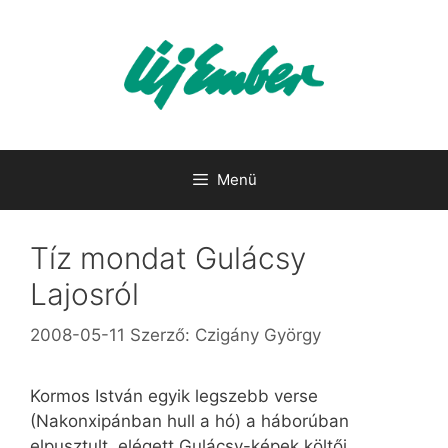
Kilépés
a
tartalomba
Menü
Tíz mondat Gulácsy
Lajosról
2008-05-11
Szerző:
Czigány György
Kormos István egyik legszebb verse
(Nakonxipánban hull a hó) a háborúban
elpusztult, elégett Gulácsy-képek költői