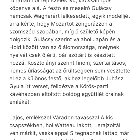
ruhátlan nőt rejt széles ívű, kacskaringós
köpenye alá. A festő és meseíró Gulácsy
nemcsak Wagnerért lelkesedett, egyik modelljét
arra kérte, hogy Mozartot zongorázzon a
szomszéd szobában, míg ő születő képén
dolgozik. Gulácsy szerint valahol Japán és a
Hold között van az ő álomországa, melynek
nyelvét csak ő érti, bár szótárt is készített
hozzá. Kosztolányi szerint finom, szertartásos,
nemes úriasságát az őrültségben sem vesztette
el ez a különös festő, akihez legelőbb Juhász
Gyula írt verset, felidézve a Körös-parti
kávéházban eltöltött boldog együttlét óráinak
emlékét:
Lajos, emlékszel Váradon tavasszal A kis
csapszékben, hol Watteau lakott, Lerajzoltál
vén márkit, vaskalappal S tegnapnak láttad már