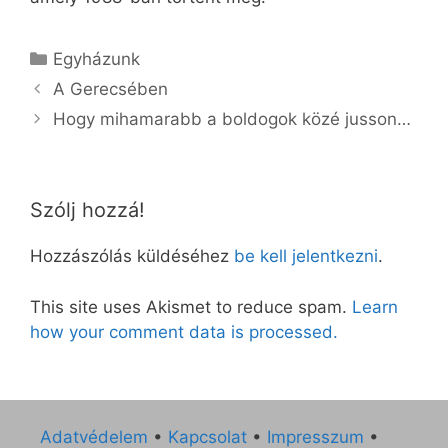
Kategória
Egyházunk
A Gerecsében
Hogy mihamarabb a boldogok közé jusson…
Szólj hozzá!
Hozzászólás küldéséhez
be kell jelentkezni
.
This site uses Akismet to reduce spam.
Learn
how your comment data is processed.
Adatvédelem
•
Kapcsolat
•
Impresszum
•