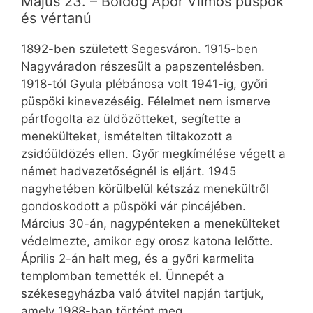
Május 23. – Boldog Apor Vilmos püspök
és vértanú
1892-ben született Segesváron. 1915-ben
Nagyváradon részesült a papszentelésben.
1918-tól Gyula plébánosa volt 1941-ig, győri
püspöki kinevezéséig. Félelmet nem ismerve
pártfogolta az üldözötteket, segítette a
menekülteket, ismételten tiltakozott a
zsidóüldözés ellen. Győr megkímélése végett a
német hadvezetőségnél is eljárt. 1945
nagyhetében körülbelül kétszáz menekültről
gondoskodott a püspöki vár pincéjében.
Március 30-án, nagypénteken a menekülteket
védelmezte, amikor egy orosz katona lelőtte.
Április 2-án halt meg, és a győri karmelita
templomban temették el. Ünnepét a
székesegyházba való átvitel napján tartjuk,
amely 1988-ban történt meg.