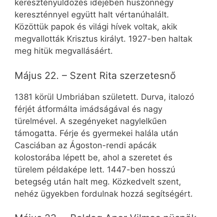
keresztényüldözés idejében huszonnégy
kereszténnyel együtt halt vértanúhalált.
Közöttük papok és világi hívek voltak, akik
megvallották Krisztus királyt. 1927-ben haltak
meg hitük megvallásáért.
Május 22. – Szent Rita szerzetesnő
1381 körül Umbriában született. Durva, italozó
férjét átformálta imádságával és nagy
türelmével. A szegényeket nagylelkűen
támogatta. Férje és gyermekei halála után
Casciában az Ágoston-rendi apácák
kolostorába lépett be, ahol a szeretet és
türelem példaképe lett. 1447-ben hosszú
betegség után halt meg. Közkedvelt szent,
nehéz ügyekben fordulnak hozzá segítségért.