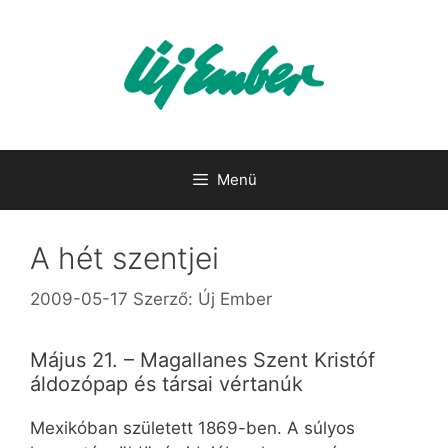
Kilépés
a
tartalomba
Menü
A hét szentjei
2009-05-17
Szerző:
Új Ember
Május 21. – Magallanes Szent Kristóf
áldozópap és társai vértanúk
Mexikóban született 1869-ben. A súlyos