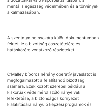
áldozatokkal való kapcsolattartásban, a
mentális egészség védelmében és a törvények
alkalmazásában.
A szentatya nemsokára külön dokumentumban
fekteti le a bizottság összetételére és
hatáskörére vonatkozó részleteket.
O’Malley bíboros néhány operatív javaslatot is
megfogalmazott a felállítandó bizottság
számára. Ezek között szerepel például a
kiskorúak védelméről szóló irányelvek
lefektetése, a biztonságos környezet
kialakítására irányuló képzési programok és