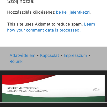
Szólj hozzá!
Hozzászólás küldéséhez
be kell jelentkezni
.
This site uses Akismet to reduce spam.
Learn
how your comment data is processed.
Adatvédelem
•
Kapcsolat
•
Impresszum
•
Rólunk
„Az Új Ember katolikus hetilap 2014. évi működésének