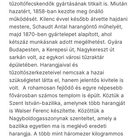
tűzoltófecskendők gyártásának titkait is. Miután
hazatért, 1858-ban kezdte meg önálló
működését. Kilenc évvel később átvette hajdani
mestere, Schaudt Antal harangöntő műhelyét,
majd 1870-ben gyártelepet alapított, ahol
kétszáz munkásnak adott megélhetést. Gyára
Budapesten, a Kerepesi út, Nagykereszt út
sarkán volt, az egykori városi tűzraktár
épületében. Harangjaival és
tűzoltószerkezeteivel nemcsak a hazai
szükségletet látta el, hanem jelentős kivitele is
volt. A rohamosan fejlődő és egyre népesebb
fővárosban számos templom is épült. Köztük a
Szent István-bazilika, amelynek több harangját
is Walser Ferenc készítette. Közöttük a
Nagyboldogasszonynak szenteltet, amely a
bazilika egyetlen ma is meglévő eredeti
harangja. A több mint háromezer kilogrammos