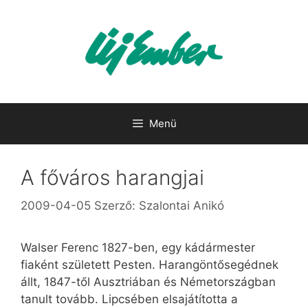
Kilépés
a
tartalomba
Menü
A főváros harangjai
2009-04-05
Szerző:
Szalontai Anikó
Walser Ferenc 1827-ben, egy kádármester
fiaként született Pesten. Harangöntősegédnek
állt, 1847-től Ausztriában és Németországban
tanult tovább. Lipcsében elsajátította a