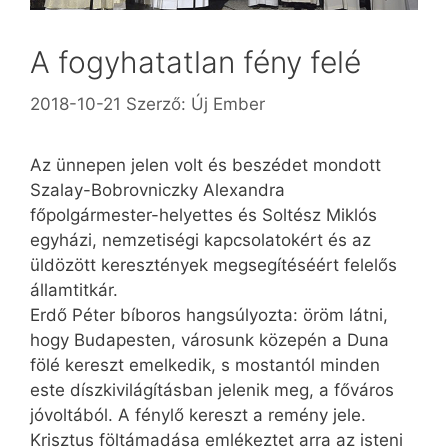
A fogyhatatlan fény felé
2018-10-21
Szerző:
Új Ember
Az ünnepen jelen volt és beszédet mondott
Szalay-Bobrovniczky Alexandra
főpolgármester-helyettes és Soltész Miklós
egyházi, nemzetiségi kapcsolatokért és az
üldözött keresztények megsegítéséért felelős
államtitkár.
Erdő Péter bíboros hangsúlyozta: öröm látni,
hogy Budapesten, városunk közepén a Duna
fölé kereszt emelkedik, s mostantól minden
este díszkivilágításban jelenik meg, a főváros
jóvoltából. A fénylő kereszt a remény jele.
Krisztus föltámadása emlékeztet arra az isteni