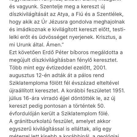
és vagyunk. Szentelje meg a kereszt új
díszkivilágítását az Atya, a Fiú és a Szentlélek,
hogy akik az Úr Jézusra gondolva meghajolnak
és imádkoznak e kivilágított kereszt előtt, testi-
lelki erőt és üdvösséget nyerjenek. Krisztus, a
mi Urunk által. Ámen.”
Ezt követően Erdő Péter bíboros megáldotta a
megújult díszkivilágításban fénylő keresztet.
Több mint egy évtizeddel ezelőtt, 2001.
augusztus 12-én adták át a pálos rend
Sziklatemploma fölött fél évszázad elteltével
újraállított keresztet. A korábbi feszületet 1951.
július 16-ára virradó éjjel döntötték le, az új
kereszt pedig pontosan a történtek 50.
évfordulóján került a Sziklatemplom fölé.
A gránitburkolatú feszület, amelyet akkor
egyszerű kivilágítással is elláttak, alig egy
méterrel lett kisebb a korábbinál, a geológiai