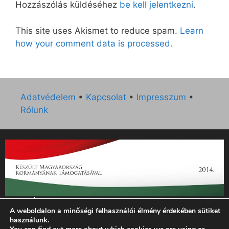
Hozzászólás küldéséhez
be kell jelentkezni
.
This site uses Akismet to reduce spam.
Learn
how your comment data is processed.
Adatvédelem
•
Kapcsolat
•
Impresszum
•
Rólunk
„Az Új Ember katolikus hetilap 2014. évi működésének
A weboldalon a minőségi felhasználói élmény érdekében sütiket
támogatását az EGYH-KCP-14-P-0121 sz. támogatási
használunk.
szerződés keretében 3 000 000 Ft összegben támogatta az