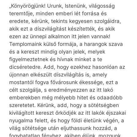
„Könyörögjünk! Urunk, Istenünk, világosság
teremtője, minden emberi lét forrása és
eredete, kérünk, tekints kegyesen szolgáidra,
akik ezt a díszvilágítást készítették, és akik
ezen az ünnepi alkalmon itt jelen vannak!
Templomaink külső formája, a harangok szava
és a kereszt mindig olyan jelek, melyek
figyelmeztetnek és hívnak minket a te
dicséretedre. Add, hogy ezekhez hasonlóan az
újonnan elkészült díszvilágítás is, amely
mostantól fogva fővárosunk ékessége, ezt a
célt szolgálja, s eredményezzen az itt lakó
emberekben még mélyebb hitet és odaadóbb
szeretetet. Kérünk, add, hogy a sötétségben
kivilágított kereszt őrködjék az itt lakók éjszakai
nyugalma felett, és hogy földi életünk végén, a
világ sötétsége után eljuthassunk hozzád, a
fogyhatatlan fényhez, akiben élünk, mozgunk