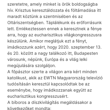
szeretetre, amely minket is örök boldogságba
hív. Krisztus keresztáldozata és föltámadása itt
maradt köztünk a szentmisében és az
Oltáriszentségben. Táplálékunk és erőforrásunk
lett. Emlékeztessen ennek a keresztnek a fénye
arra, hogy az eucharisztikus világkongresszusra
készülünk. Amikor meglátjuk ezt a fényt,
imádkozzunk azért, hogy 2020. szeptember 13.
és 20. között a nagy találkozó itt, Budapesten
városunk, népünk, Európa és a világ lelki
megújulására szolgáljon.
A főpásztor szerte a világon arra kért minden
katolikust, akik az EWTN Magyarország televízió
tudósításán keresztül kapcsolódtak be az
eseménybe, hogy imádkozzanak együtt az
eucharisztikus kongresszusért.
A bíboros a díszkivilágítás megáldásakor a
következőket mondta: