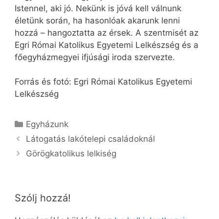
Istennel, aki jó. Nekünk is jóvá kell válnunk
életünk során, ha hasonlóak akarunk lenni
hozzá – hangoztatta az érsek. A szentmisét az
Egri Római Katolikus Egyetemi Lelkész­ség és a
főegyházmegyei ifjúsági iroda szervezte.
Forrás és fotó: Egri Római Katolikus Egyetemi
Lelkészség
Kategória
Egyházunk
Látogatás lakótelepi családoknál
Görögkatolikus lelkiség
Szólj hozzá!