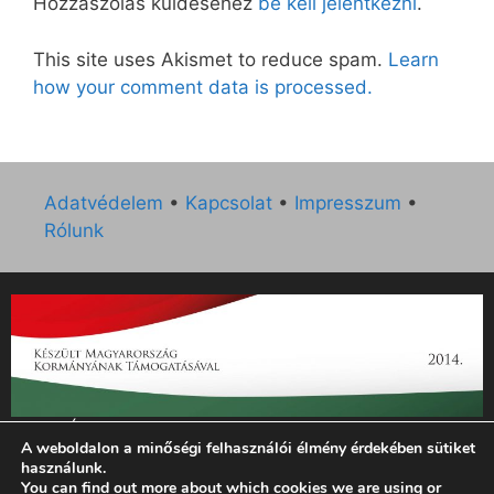
Hozzászólás küldéséhez
be kell jelentkezni
.
This site uses Akismet to reduce spam.
Learn
how your comment data is processed.
Adatvédelem
•
Kapcsolat
•
Impresszum
•
Rólunk
„Az Új Ember katolikus hetilap 2014. évi működésének
A weboldalon a minőségi felhasználói élmény érdekében sütiket
támogatását az EGYH-KCP-14-P-0121 sz. támogatási
használunk.
szerződés keretében 3 000 000 Ft összegben támogatta az
You can find out more about which cookies we are using or