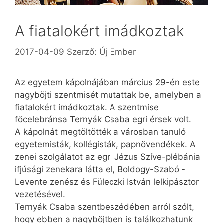
A fiatalokért imádkoztak
2017-04-09
Szerző:
Új Ember
Az egyetem kápolnájában március 29-én este
nagyböjti szentmisét mutattak be, amelyben a
fiatalokért imádkoztak. A szentmise
főcelebránsa Ternyák Csaba egri érsek volt.
A kápolnát megtöltötték a városban tanuló
egyetemisták, kollégisták, papnövendékek. A
zenei szolgálatot az egri Jézus Szíve-plébánia
ifjúsági zene­kara látta el, ­Boldogy-Szabó ­
Levente zenész és Füleczki ­István lelkipásztor
vezetésével.
Ternyák Csaba szent­beszédében arról szólt,
hogy ebben a nagyböjtben is találkozhatunk