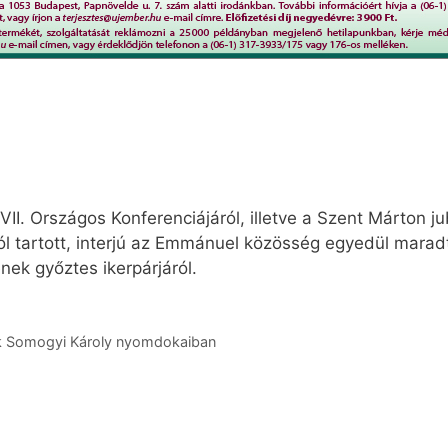
II. Országos Konferenciájáról, illetve a Szent Márton j
ól tartott, interjú az Emmánuel közösség egyedül maradt 
nek győztes ikerpárjáról.
ziók Somogyi Károly nyomdokaiban