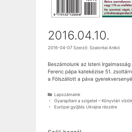
2016.04.10.
2016-04-07
Szerző:
Szalontai Anikó
Beszámolunk az Isteni Irgalmasság V
Ferenc pápa katekézise 51. zsoltárr
a Fölszállott a páva gyerekversenyé
Kategória
Lapszámaink
Gyarapítani a szigetet – Könyvtári ví
Európai gyűjtés Ukrajna részére