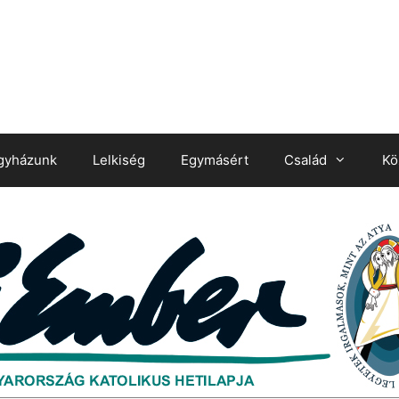
gyházunk
Lelkiség
Egymásért
Család
Kö