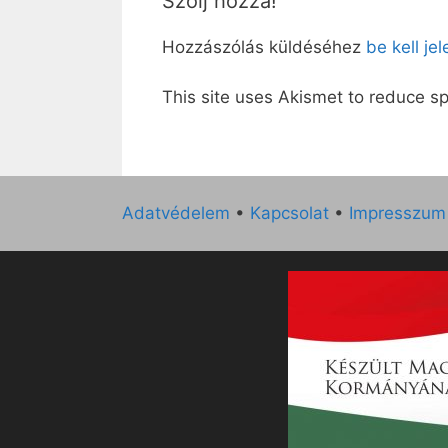
Szólj hozzá!
Hozzászólás küldéséhez
be kell je
This site uses Akismet to reduce 
Adatvédelem
•
Kapcsolat
•
Impresszum