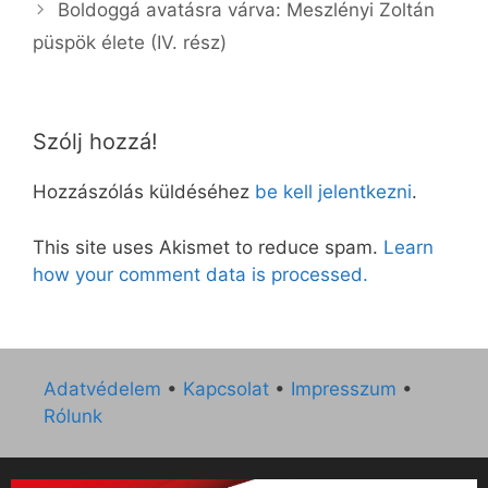
Boldoggá avatásra várva: Meszlényi Zoltán
püspök élete (IV. rész)
Szólj hozzá!
Hozzászólás küldéséhez
be kell jelentkezni
.
This site uses Akismet to reduce spam.
Learn
how your comment data is processed.
Adatvédelem
•
Kapcsolat
•
Impresszum
•
Rólunk