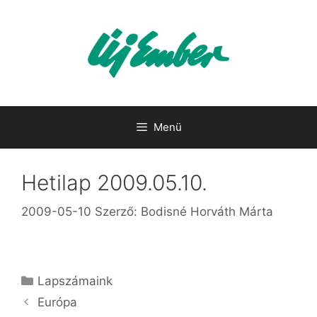
Kilépés
a
tartalomba
Menü
Hetilap 2009.05.10.
2009-05-10
Szerző:
Bodisné Horváth Márta
Kategória
Lapszámaink
Európa