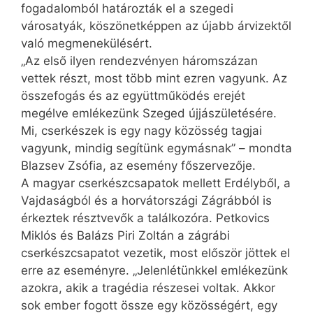
fogadalomból határozták el a szegedi
városatyák, köszönetképpen az újabb árvizektől
való megmenekülésért.
„Az első ilyen rendezvényen háromszázan
vettek részt, most több mint ezren vagyunk. Az
összefogás és az együttműködés erejét
megélve emlékezünk Szeged újjászületésére.
Mi, cserkészek is egy nagy közösség tagjai
vagyunk, mindig segítünk egymásnak” – mondta
Blazsev Zsófia, az esemény főszervezője.
A magyar cserkészcsapa­tok mellett Erdélyből, a
Vajdaságból és a horvátországi Zágrábból is
érkeztek résztvevők a találkozóra. Petkovics
Miklós és Balázs Piri Zoltán a zágrábi
cserkészcsapatot vezetik, most először jöttek el
erre az eseményre. „Jelenlétünkkel emlékezünk
azokra, akik a tragédia részesei voltak. Akkor
sok ember fogott össze egy közösségért, egy