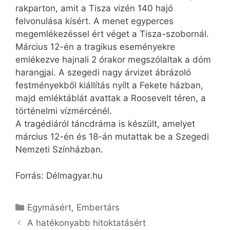
rakparton, amit a Tisza vizén 140 hajó
felvonulása kísért. A menet egyperces
megemlékezéssel ért véget a Tisza-szobornál.
Március 12-én a tragikus eseményekre
emlékezve hajnali 2 órakor megszólaltak a dóm
harangjai. A szegedi nagy árvizet ábrázoló
festményekből kiállítás nyílt a Fekete házban,
majd emléktáblát avattak a Roosevelt téren, a
történelmi vízmércénél.
A tragédiáról táncdráma is készült, amelyet
március 12-én és 18-án mutattak be a Szegedi
Nemzeti Színházban.
Forrás: Délmagyar.hu
Kategória
Egymásért
,
Embertárs
A hatékonyabb hitoktatásért