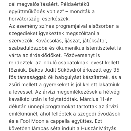
cél megvalósításáért. Példa­értékű
együttműködés volt ez” – mondták a
horvátországi cserkészek.
Az esemény színes programjaival elsősorban a
szegedieket igyekeztek megszólítani a
szervezők. Kovácsolás, íjászat, játéksátor,
szabadulószoba és ökumenikus istentisztelet is
várta az érdeklődőket. Főzőversenyt is
rendeztek: az induló csapatoknak levest kellett
főzniük. Bakos Judit Sükösdről érkezett egy 35
fős társasággal: ők babgulyást készítettek, és a
zsűri mellett a gyerekeket is jól kellett lakatniuk
a levessel. Az árvízi megemlékezések a hétvégi
kavalkád után is folytatódtak. Március 11-én
délután ünnepi programokat tartottak az árvízi
emlékműnél, ahol felléptek a szegedi óvodások
és a Fool Moon a cappella együttes. Ezt
követően lámpás séta indult a Huszár Mátyás