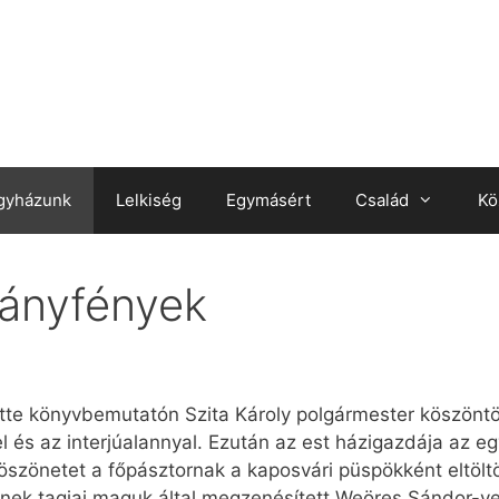
gyházunk
Lelkiség
Egymásért
Család
Kö
rányfények
te könyvbemutatón Szita Károly polgármester köszöntö
l és az interjúalannyal. Ezután az est házigazdája az e
szönetet a főpásztornak a kaposvári püspökként eltölt
ek tagjai maguk által megzenésített Weöres Sándor-ver