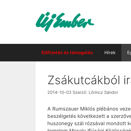
Kilépés
a
tartalomba
Előfizetés és támogatás
Hírek
E
Zsákutcákból i
2014-10-03
Szerző:
Lőrincz Sándor
A Rumszauer Miklós plébános vezet
beszélgetés következett a szerzőve
huszonegy szál rózsával mondott kö
templom Mosoly Ifjúsági Közösségén