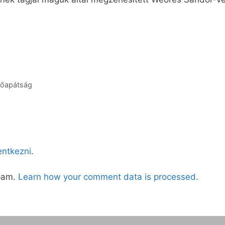
főapátság
lentkezni
.
spam.
Learn how your comment data is processed.