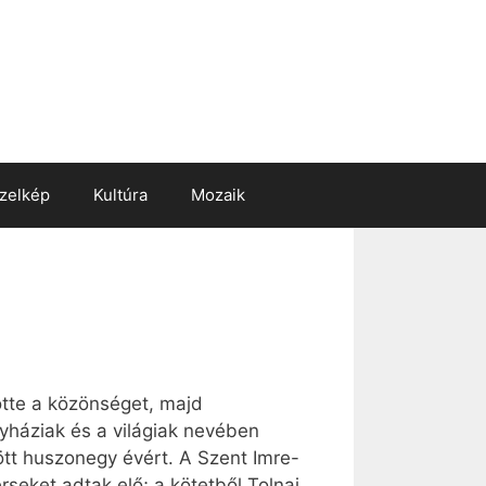
zelkép
Kultúra
Mozaik
tte a közönséget, majd
gyháziak és a világiak nevében
ött huszonegy évért. A Szent Imre-
seket adtak elő; a kötetből Tolnai