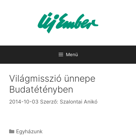
Kilépés
a
tartalomba
Menü
Világmisszió ünnepe
Budatétényben
2014-10-03
Szerző:
Szalontai Anikó
Kategória
Egyházunk