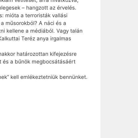
lám vetítését, arra hivatkozva,
mlegesek – hangzott az érvelés.
 mióta a terroristák vallási
i a műsorokból? A náci és a
ni kellene a médiából. Vagy talán
Kalkuttai Teréz anya irgalmas
nakkor határozottan kifejezésre
rt és a bűnök megbocsátásáért
nek” kell emlékeztetniük bennünket.