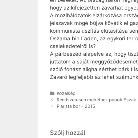
embereket. Az ország három legnag
hogy az kifejezetten zavarhat egye
A mozihálózatok elzárkózása országs
jelszavak mögé bújva követik el gaz
kommunista uszítás elutasítása sem 
Oszama bin Laden, az egykori terror
cselekedeteiről is?
A párbeszéd alapelve az, hogy tisz
juttatom a saját meggyőződésemet.
szóló fohász aligha sérthet bárkit is
Zavaró legfeljebb az lehet számunkr
Kategória
Közelkép
Rendszeresen mehetnek papok Észak
Piarista bor – 2015
Szólj hozzá!