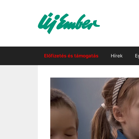
Kilépés
a
tartalomba
Előfizetés és támogatás
Hírek
E