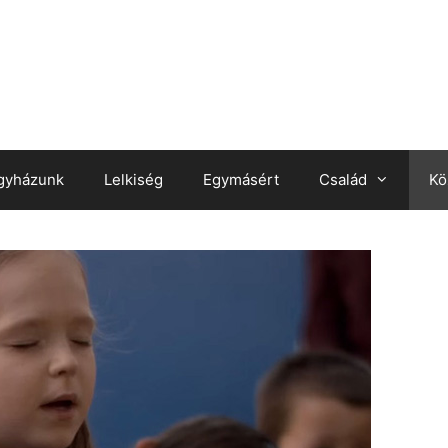
gyházunk
Lelkiség
Egymásért
Család
Kö