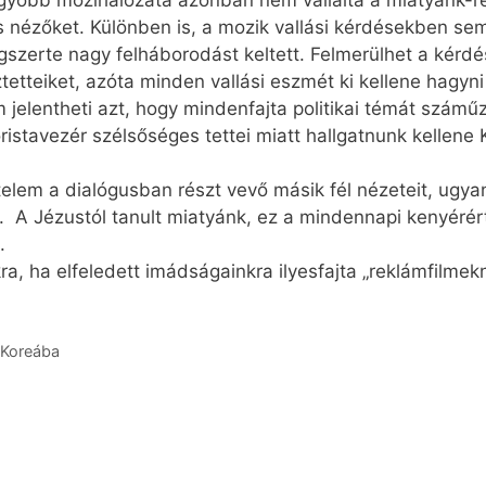
yobb mozihálózata azonban nem vállalta a miatyánk-rek
s nézőket. Különben is, a mozik vallási kérdésekben se
zerte nagy felháborodást keltett. Felmerülhet a kérdés:
tetteiket, azóta minden vallási eszmét ki kellene hagyn
jelentheti azt, hogy mindenfajta politikai témát száműz
istavezér szélsőséges tettei miatt hallgatnunk kellene 
telem a dialógusban részt vevő másik fél nézeteit, ugya
 A Jézustól tanult miatyánk, ez a mindennapi kenyéré
.
a, ha elfeledett imádságainkra ilyesfajta „reklámfilmek
-Koreába