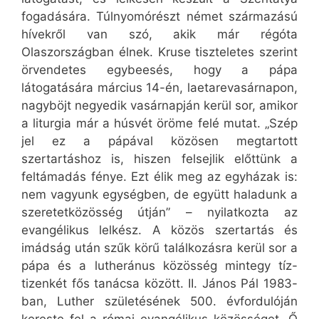
fogadására. Túlnyomórészt német származású
hívekről van szó, akik már régóta
Olaszországban élnek. Kruse tiszteletes szerint
örvendetes egybeesés, hogy a pápa
látogatására március 14-én, laetarevasárnapon,
nagyböjt negyedik vasárnapján kerül sor, amikor
a liturgia már a húsvét öröme felé mutat. „Szép
jel ez a pápával közösen megtartott
szertartáshoz is, hiszen felsejlik előttünk a
feltámadás fénye. Ezt élik meg az egyházak is:
nem vagyunk egységben, de együtt haladunk a
szeretetközösség útján” – nyilatkozta az
evangélikus lelkész. A közös szertartás és
imádság után szűk körű találkozásra kerül sor a
pápa és a lutheránus közösség mintegy tíz-
tizenkét fős tanácsa között. II. János Pál 1983-
ban, Luther születésének 500. évfordulóján