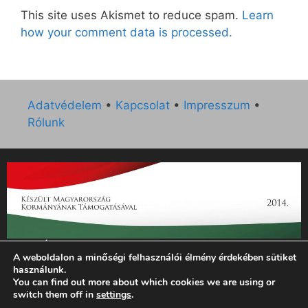
This site uses Akismet to reduce spam.
Learn
how your comment data is processed.
Adatvédelem
•
Kapcsolat
•
Impresszum
•
Rólunk
„Az Új Ember katolikus hetilap 2014. évi működésének
A weboldalon a minőségi felhasználói élmény érdekében sütiket
támogatását az EGYH-KCP-14-P-0121 sz. támogatási
használunk.
szerződés keretében 3 000 000 Ft összegben támogatta az
You can find out more about which cookies we are using or
Emberi Erőforrások Minisztériuma.”
switch them off in
settings
.