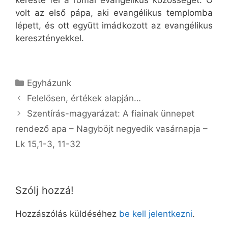
kereste fel a római evangélikus közösséget. Ő
volt az első pápa, aki evangélikus templomba
lépett, és ott együtt imádkozott az evangélikus
keresztényekkel.
Kategória
Egyházunk
Felelősen, értékek alapján…
Szentírás-magyarázat: A fiainak ünnepet
rendező apa – Nagyböjt negyedik vasárnapja –
Lk 15,1-3, 11-32
Szólj hozzá!
Hozzászólás küldéséhez
be kell jelentkezni
.