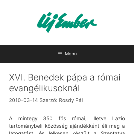
Kilépés
a
tartalomba
Menü
XVI. Benedek pápa a római
evangélikusoknál
2010-03-14
Szerző:
Rosdy Pál
A mintegy 350 fős római, illetve Lazio
tartománybeli közösség ajándékként éli meg a
látogatást, és lelkesen készült a Szentatya