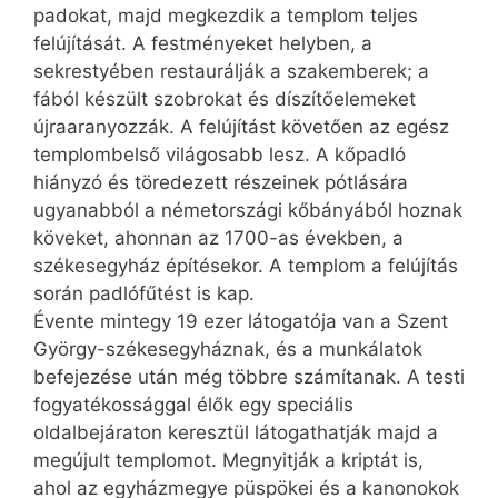
padokat, majd megkezdik a templom teljes
felújítását. A festményeket helyben, a
sekrestyében restaurálják a szakemberek; a
fából készült szobrokat és díszítőelemeket
újraaranyozzák. A felújítást követően az egész
templombelső világosabb lesz. A kőpadló
hiányzó és töredezett részeinek pótlására
ugyan­abból a németországi kőbányából hoznak
köveket, ahonnan az 1700-as években, a
székesegyház építésekor. A templom a felújítás
során padlófűtést is kap.
Évente mintegy 19 ezer látogatója van a Szent
György-székesegyháznak, és a munkálatok
befejezése után még többre számítanak. A testi
fogyatékossággal élők egy speciális
oldalbejáraton keresztül látogathatják majd a
megújult templomot. Megnyitják a kriptát is,
ahol az egyházmegye püspökei és a kanonokok