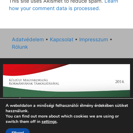
This site uses Akismet to reduce spam.
Learn
how your comment data is processed.
Adatvédelem
•
Kapcsolat
•
Impresszum
•
Rólunk
„Az Új Ember katolikus hetilap 2014. évi működésének
A weboldalon a minőségi felhasználói élmény érdekében sütiket
támogatását az EGYH-KCP-14-P-0121 sz. támogatási
használunk.
szerződés keretében 3 000 000 Ft összegben támogatta az
You can find out more about which cookies we are using or
Emberi Erőforrások Minisztériuma.”
switch them off in
settings
.
Elfogad