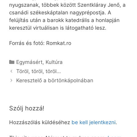
nyugszanak, többek között Szentkláray Jenő, a
csanádi székeskáptalan nagyprépostja. A
felújítás után a barokk katedrális a honlapján
keresztül virtuálisan is látogatható lesz.
Forrás és fotó: Romkat.ro
Kategória
Egymásért
,
Kultúra
Töröl, töröl, töröl…
Keresztelő a börtönkápolnában
Szólj hozzá!
Hozzászólás küldéséhez
be kell jelentkezni
.