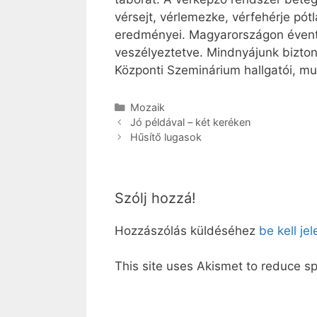
vérsejt, vérlemezke, vérfehérje pó
eredményei. Magyarországon évente
veszélyeztetve. Mindnyájunk bizto
Központi Szeminárium hallgatói, mun
Kategória
Mozaik
Jó példával – két keréken
Hűsítő lugasok
Szólj hozzá!
Hozzászólás küldéséhez
be kell je
This site uses Akismet to reduce 