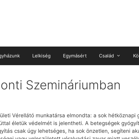
gyházunk
Lelkiség
Egymásért
Család
Kö
ponti Szemináriumban
ületi Vérellátó munkatársa elmondta: a sok hétköznapi 
tal életük védelmét is jelentheti. A betegségek gyógyí
yítás csak úgy lehetséges, ha sok önzetlen, segíteni a
ségei vagy veleszületett véralvadási zavar miatt veszé