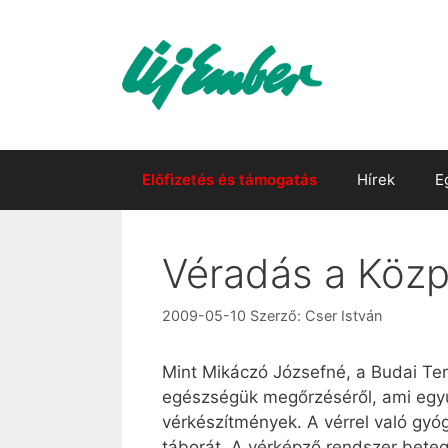
Kilépés
a
tartalomba
Előfizetés és támogatás
Hírek
E
Véradás a Köz
2009-05-10
Szerző:
Cser István
Mint Mikáczó Józsefné, a Budai Ter
egészségük megőrzéséről, ami egyút
vérkészítmények. A vérrel való gyóg
táborát. A vérképző rendszer beteg