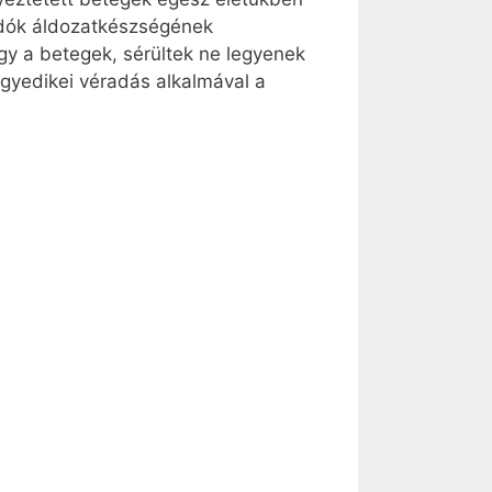
radók áldozatkészségének
y a betegek, sérültek ne legyenek
gyedikei véradás alkalmával a