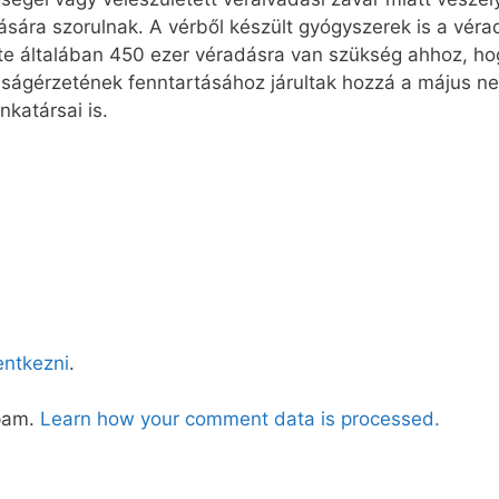
tlására szorulnak. A vérből készült gyógyszerek is a vé
 általában 450 ezer véradásra van szükség ahhoz, hog
nságérzetének fenntartásához járultak hozzá a május ne
katársai is.
lentkezni
.
spam.
Learn how your comment data is processed.