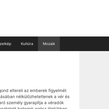
zelkép
Kultúra
Mozaik
gond eltereli az emberek figyelmét
tásában nélkülözhetetlenek a vér és
karó személy gyarapítja a véradók
lyeztetett betegek egész életükben