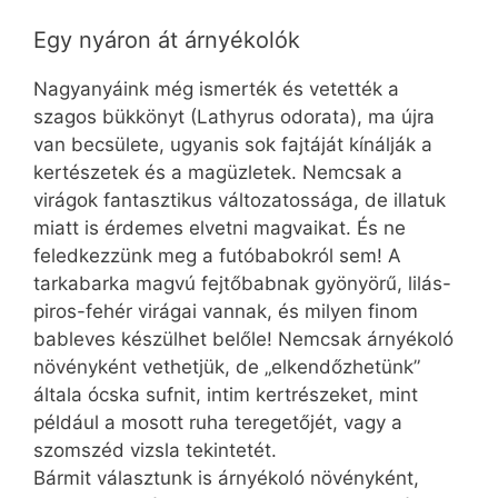
Egy nyáron át árnyékolók
Nagyanyáink még ismerték és vetették a
szagos bükkönyt (Lathyrus odorata), ma újra
van becsülete, ugyanis sok fajtáját kínálják a
kertészetek és a magüzletek. Nemcsak a
virágok fantasztikus változatossága, de illatuk
miatt is érdemes elvetni magvaikat. És ne
feledkezzünk meg a futóbabokról sem! A
tarkabarka magvú fejtőbabnak gyönyörű, lilás-
piros-fehér virágai vannak, és milyen finom
bableves készülhet belőle! Nemcsak árnyékoló
növényként vethetjük, de „elkendőzhetünk”
általa ócska sufnit, intim kertrészeket, mint
például a mosott ruha teregetőjét, vagy a
szomszéd vizsla tekintetét.
Bármit választunk is árnyékoló növényként,