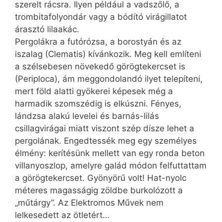
szerelt rácsra. Ilyen például a vadszőlő, a
trombitafolyondár vagy a bódító virágillatot
árasztó lilaakác.
Pergolákra a futórózsa, a borostyán és az
iszalag (Clematis) kívánkozik. Meg kell említeni
a szélsebesen növekedő görögtekercset is
(Periploca), ám meggondolandó ilyet telepíteni,
mert föld alatti gyökerei képesek még a
harmadik szomszédig is elkúszni. Fényes,
lándzsa alakú levelei és barnás-lilás
csillagvirágai miatt viszont szép dísze lehet a
pergolának. Engedtessék meg egy személyes
élmény: kerítésünk mellett van egy ronda beton
villanyoszlop, amelyre galád módon felfuttattam
a görögtekercset. Gyönyörű volt! Hat-nyolc
méteres magasságig zöldbe burkolózott a
„műtárgy”. Az Elektromos Művek nem
lelkesedett az ötletért…