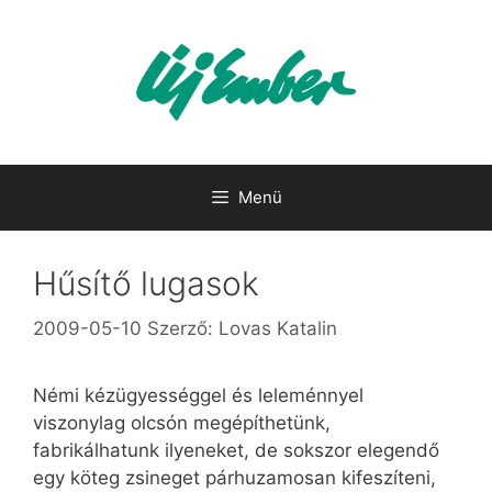
Kilépés
a
tartalomba
Menü
Hűsítő lugasok
2009-05-10
Szerző:
Lovas Katalin
Némi kézügyességgel és leleménnyel
viszonylag olcsón megépíthetünk,
fabrikálhatunk ilyeneket, de sokszor elegendő
egy köteg zsineget párhuzamosan kifeszíteni,