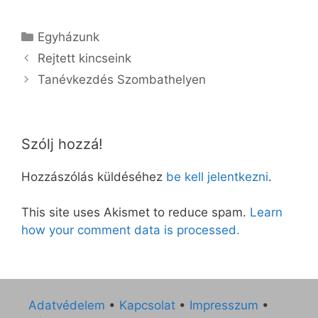
Kategória
Egyházunk
Rejtett kincseink
Tanévkezdés Szombathelyen
Szólj hozzá!
Hozzászólás küldéséhez
be kell jelentkezni
.
This site uses Akismet to reduce spam.
Learn
how your comment data is processed.
Adatvédelem
•
Kapcsolat
•
Impresszum
•