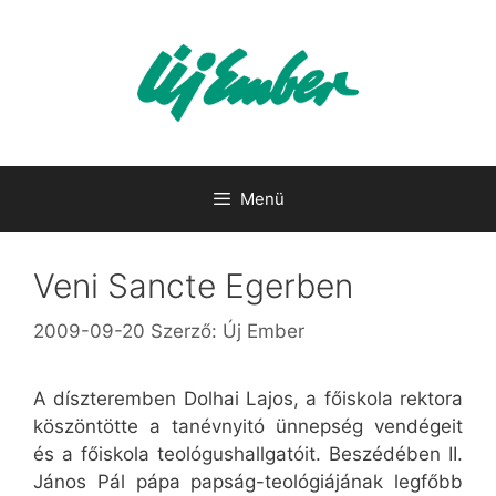
Kilépés
a
tartalomba
Menü
Veni Sancte Egerben
2009-09-20
Szerző:
Új Ember
A díszteremben Dolhai Lajos, a főiskola rektora
köszöntötte a tanévnyitó ünnepség vendégeit
és a főiskola teológushallgatóit. Beszédében II.
János Pál pápa papság-teológiájának legfőbb