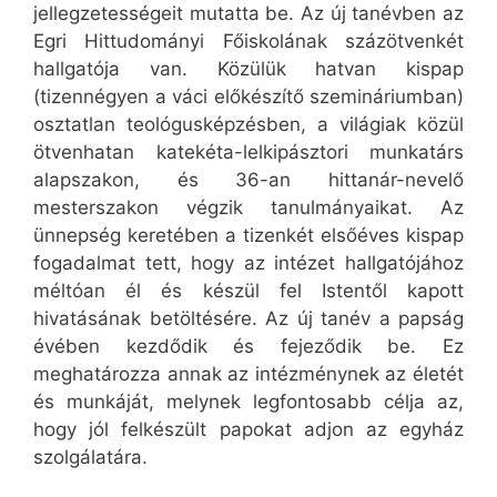
jellegzetességeit mutatta be. Az új tanévben az
Egri Hittudományi Főiskolának százötvenkét
hallgatója van. Közülük hatvan kispap
(tizennégyen a váci előkészítő szemináriumban)
osztatlan teológusképzésben, a világiak közül
ötvenhatan katekéta-lelkipásztori munkatárs
alapszakon, és 36-an hittanár-nevelő
mesterszakon végzik tanulmányaikat. Az
ünnepség keretében a tizenkét elsőéves kispap
fogadalmat tett, hogy az intézet hallgatójához
méltóan él és készül fel Istentől kapott
hivatásának betöltésére. Az új tanév a papság
évében kezdődik és fejeződik be. Ez
meghatározza annak az intézménynek az életét
és munkáját, melynek legfontosabb célja az,
hogy jól felkészült papokat adjon az egyház
szolgálatára.