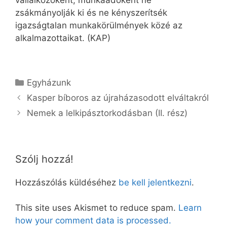
vállalkozóként, munkaadóként ne
zsákmányolják ki és ne kényszerítsék
igazságtalan munkakörülmények közé az
alkalmazottaikat. (KAP)
Kategória
Egyházunk
Kasper bíboros az újraházasodott elváltakról
Nemek a lelkipásztorkodásban (II. rész)
Szólj hozzá!
Hozzászólás küldéséhez
be kell jelentkezni
.
This site uses Akismet to reduce spam.
Learn
how your comment data is processed.