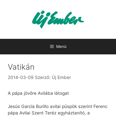
Kilépés
a
tartalomba
Menü
Vatikán
2014-03-09
Szerző:
Új Ember
A pápa jövőre Avilába látogat
Jesús García Burillo avilai püspök szerint Ferenc
pápa Avilai Szent Teréz egyháztanító, a