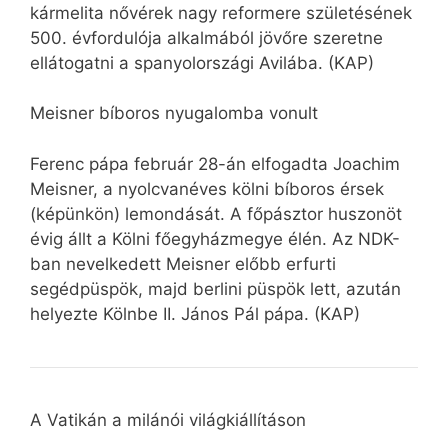
kármelita nővérek nagy reformere születésének
500. évfordulója alkalmából jövőre szeretne
ellátogatni a spanyolországi Avilába. (KAP)
Meisner bíboros nyugalomba vonult
Ferenc pápa február 28-án elfogadta Joachim
Meisner, a nyolcvanéves kölni bíboros érsek
(képünkön) lemondását. A főpásztor huszonöt
évig állt a Kölni főegyházmegye élén. Az NDK-
ban nevelkedett Meisner előbb erfurti
segédpüspök, majd berlini püspök lett, azután
helyezte Kölnbe II. János Pál pápa. (KAP)
A Vatikán a milánói világkiállításon