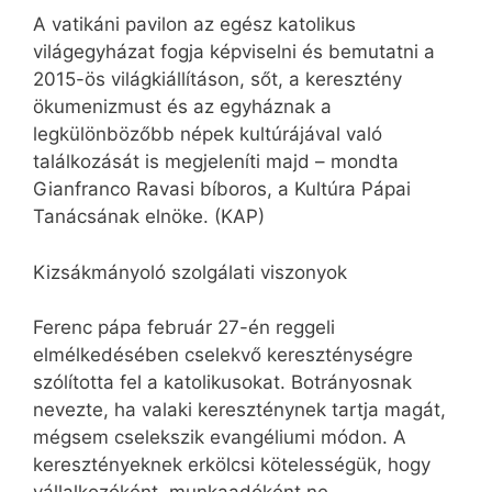
A vatikáni pavilon az egész katolikus
világegyházat fogja képviselni és bemutatni a
2015-ös világkiállításon, sőt, a keresztény
ökumenizmust és az egyháznak a
legkülönbözőbb népek kultúrájával való
találkozását is megjeleníti majd – mondta
Gianfranco Ravasi bíboros, a Kultúra Pápai
Tanácsának elnöke. (KAP)
Kizsákmányoló szolgálati viszonyok
Ferenc pápa február 27-én reggeli
elmélkedésében cselekvő kereszténységre
szólította fel a katolikusokat. Botrányosnak
nevezte, ha valaki kereszténynek tartja magát,
mégsem cselekszik evangéliumi módon. A
keresztényeknek erkölcsi kötelességük, hogy