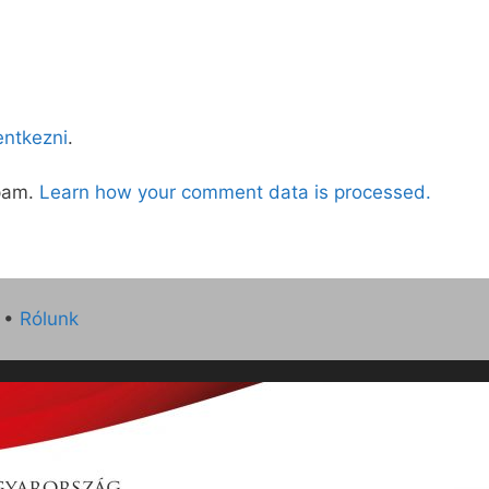
lentkezni
.
spam.
Learn how your comment data is processed.
•
Rólunk