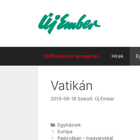
Kilépés
a
tartalomba
Előfizetés és támogatás
Hírek
E
Vatikán
2013-08-19
Szerző:
Új Ember
Kategória
Egyházunk
Európa
Padovában – magyarokkal