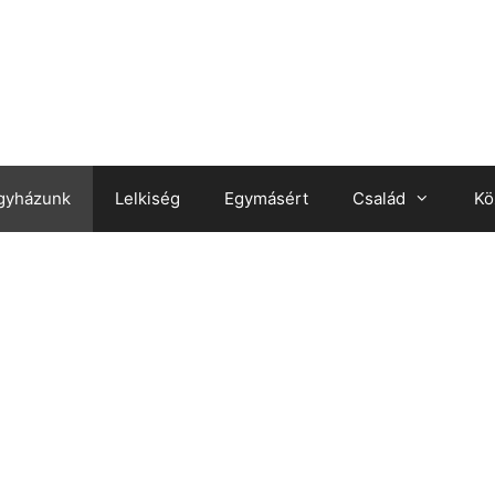
gyházunk
Lelkiség
Egymásért
Család
Kö