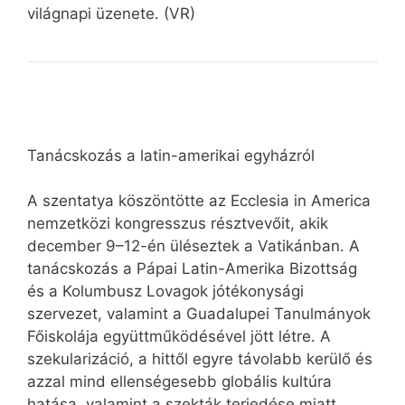
világnapi üzenete. (VR)
Tanácskozás a latin-amerikai egyházról
A szentatya köszöntötte az Ecclesia in America
nemzetközi kongresszus résztvevőit, akik
december 9–12-én üléseztek a Vatikánban. A
tanácskozás a Pápai Latin-Amerika Bizottság
és a Kolumbusz Lovagok jótékonysági
szervezet, valamint a Guadalupei Tanulmányok
Főiskolája együttműködésével jött létre. A
szekularizáció, a hittől egyre távolabb kerülő és
azzal mind ellenségesebb globális kultúra
hatása, valamint a szekták terjedése miatt