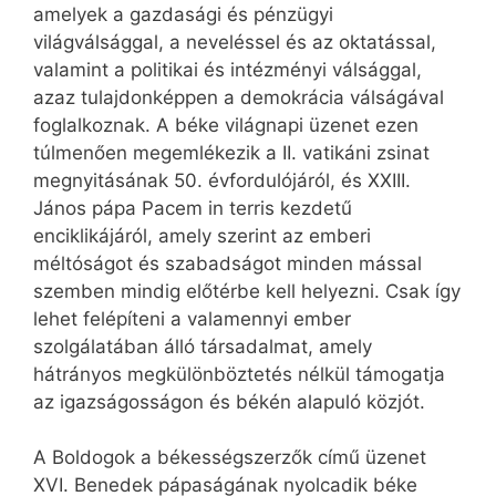
amelyek a gazdasági és pénzügyi
világválsággal, a neveléssel és az oktatással,
valamint a politikai és intézményi válsággal,
azaz tulajdonképpen a demokrácia válságával
foglalkoznak. A béke világnapi üzenet ezen
túlmenően megemlékezik a II. vatikáni zsinat
megnyitásának 50. évfordulójáról, és XXIII.
János pápa Pacem in terris kezdetű
enciklikájáról, amely szerint az emberi
méltóságot és szabadságot minden mással
szemben mindig előtérbe kell helyezni. Csak így
lehet felépíteni a valamennyi ember
szolgálatában álló társadalmat, amely
hátrányos megkülönböztetés nélkül támogatja
az igazságosságon és békén alapuló közjót.
A Boldogok a békességszerzők című üzenet
XVI. Benedek pápaságának nyolcadik béke