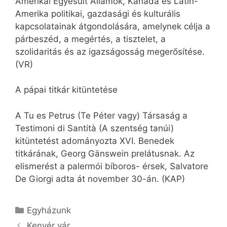
Amerikai Egyesült Államok, Kanada és Latin-
Amerika politikai, gazdasági és kulturális
kapcsolatainak átgondolására, amelynek célja a
párbeszéd, a megértés, a tisztelet, a
szolidaritás és az igazságosság megerősítése.
(VR)
A pápai titkár kitüntetése
A Tu es Petrus (Te Péter vagy) Társaság a
Testimoni di Santità (A szentség tanúi)
kitüntetést adományozta XVI. Benedek
titkárának, Georg Gänswein prelátusnak. Az
elismerést a palermói bíboros- érsek, Salvatore
De Giorgi adta át november 30-án. (KAP)
Kategória
Egyházunk
Kenyér vár