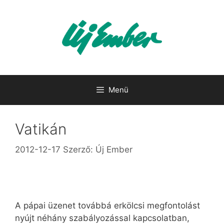
Kilépés
a
tartalomba
Menü
Vatikán
2012-12-17
Szerző:
Új Ember
A pápai üzenet továbbá erkölcsi megfontolást
nyújt néhány szabályozással kapcsolatban,