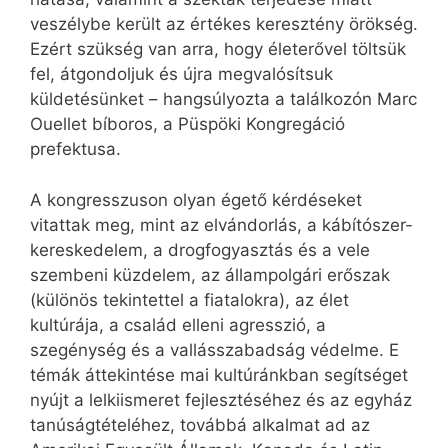
veszélybe került az értékes keresztény örökség.
Ezért szükség van arra, hogy életerővel töltsük
fel, átgondoljuk és újra megvalósítsuk
küldetésünket – hangsúlyozta a találkozón Marc
Ouellet bíboros, a Püspöki Kongregáció
prefektusa.
A kongresszuson olyan égető kérdéseket
vitattak meg, mint az elvándorlás, a kábítószer-
kereskedelem, a drogfogyasztás és a vele
szembeni küzdelem, az állampolgári erőszak
(különös tekintettel a fiatalokra), az élet
kultúrája, a család elleni agresszió, a
szegénység és a vallásszabadság védelme. E
témák áttekintése mai kultúránkban segítséget
nyújt a lelkiismeret fejlesztéséhez és az egyház
tanúságtételéhez, továbbá alkalmat ad az