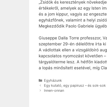
„Zsidók és keresztények növekedje
értékekről, amelyek az egy Isten i
és a jom kippur, vagyis az engeszt
egyházfőnek, valamint a helyi zsidó
Megkezdődik Paolo Gabriele ügyében
Giuseppe Dalla Torre professzor, 
szeptember 29-én délelőttre írta ki a
A vádlottak ellen a vizsgálóbíró au
kapcsolatos nyomozást követően – t
tárgyalóterme lesz. A hétfőn kiadot
a lopás minősített esetével, míg Cla
Kategória
Egyházunk
Egy kutató, egy papirusz – és sok-sok
Innen-onnan