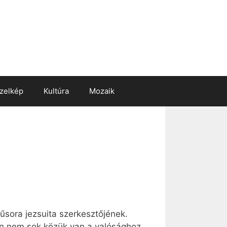
zelkép
Kultúra
Mozaik
űsora jezsuita szerkesztőjének.
an nem sok közük van a valósághoz.