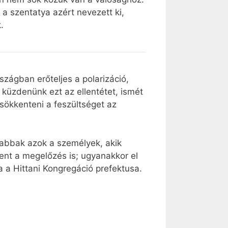
 szentatya azért nevezett ki,
.
zágban erőteljes a polarizáció,
l küzdenünk ezt az ellentétet, ismét
csökkenteni a feszültséget az
osabbak azok a személyek, akik
ent a megelőzés is; ugyanakkor el
ta a Hittani Kongregáció prefektusa.