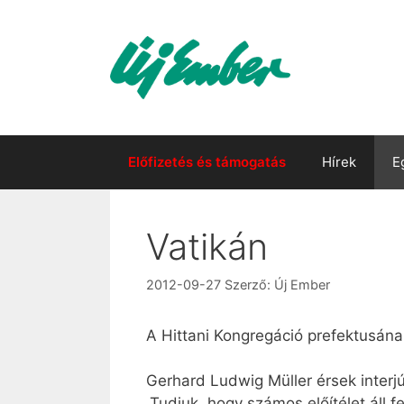
Kilépés
a
tartalomba
Előfizetés és támogatás
Hírek
E
Vatikán
2012-09-27
Szerző:
Új Ember
A Hittani Kongregáció prefektusának
Gerhard Ludwig Müller érsek interj
„Tudjuk, hogy számos előítélet áll