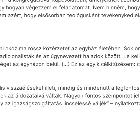
y hogyan végezzem el feladatomat. Nem hinném, hogy a
nem azért, hogy elsősorban teológusként tevékenykedjek
 okoz ma rossz közérzetet az egyház életében. Sok ors
radicionalisták és az úgynevezett haladók között. Le kel
éget az egyházon belül. (…) Ez az egyik célkitűzésem: 
ális visszaéléseket illeti, mindig és mindenütt a legfont
ek az áldozataivá váltak. Nagyon fontos szempontot jel
y az igazságszolgáltatás lincseléssé váljék” – nyilatkoz