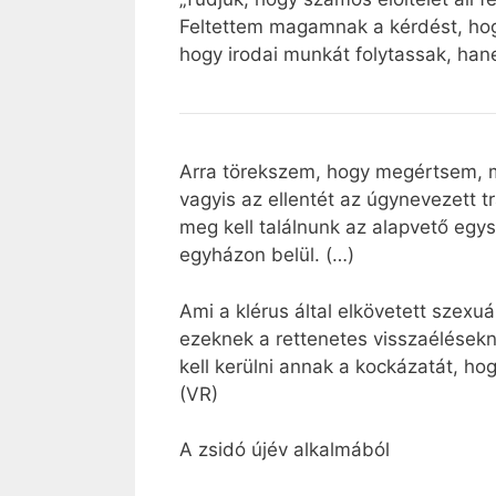
Feltettem magamnak a kérdést, hog
hogy irodai munkát folytassak, ha
Arra törekszem, hogy megértsem, mi
vagyis az ellentét az úgynevezett t
meg kell találnunk az alapvető egys
egyházon belül. (…)
Ami a klérus által elkövetett szexu
ezeknek a rettenetes visszaélésekn
kell kerülni annak a kockázatát, hog
(VR)
A zsidó újév alkalmából