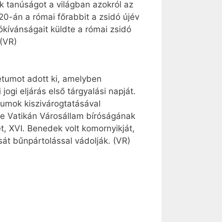
 tanúságot a világban azokról az
0-án a római főrabbit a zsidó újév
ókívánságait küldte a római zsidó
 (VR)
étumot adott ki, amelyben
jogi eljárás első tárgyalási napját.
ntumok kiszivárogtatásával
ne Vatikán Városállam bíróságának
ét, XVI. Benedek volt komornyikját,
usát bűnpártolással vádolják. (VR)