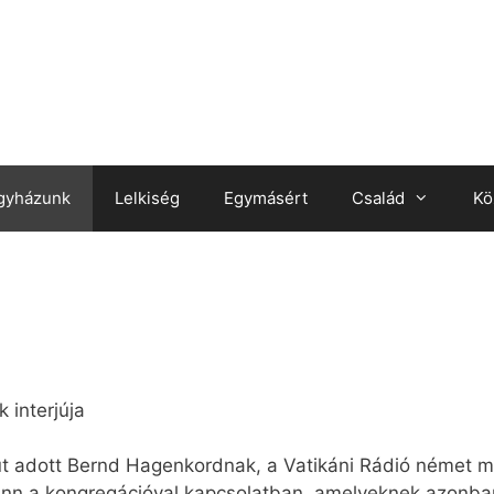
gyházunk
Lelkiség
Egymásért
Család
Kö
 interjúja
út adott Bernd Hagenkordnak, a Vatikáni Rádió német m
 fenn a kongregációval kapcsolatban, amelyeknek azonb