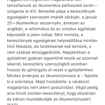
tanúsítanunk az ökumenikus párbeszéd során –
szögezte le XVI. Benedek pápa a keresztények
egységéért szervezett imahét zárásán, a január
25-i ökumenikus vecsernyén, amelyen az
anglikán, a református és az ortodox egyházak
képviselői is jelen voltak. Mint mondta, a
keresztények egységének helyreállítása minden
hívő feladata, de türelmesnek kell lennünk, s
nem szabad elcsüggednünk. Napjainkban a
győzelmet gyakran egyenlővé teszik az azonnali
sikerrel, keresztény szemszögből azonban
hosszú és göröngyös út vezet a győzelemhez.
Mindez érvényes az ökumenizmusra is – fejtette
ki a szentatya. Majd hozzátette: a várakozó
magatartás nem jelent passzivitást. Végül pedig
arra hívott minden keresztényt, hogy elszántan
és bátran munkálkodjék az ökumenizmusért.