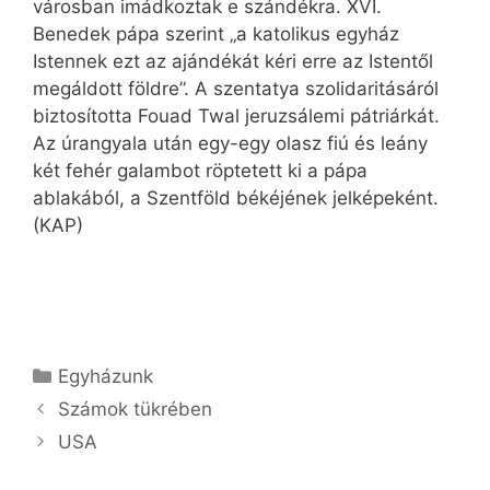
városban imádkoztak e szándékra. XVI.
Benedek pápa szerint „a katolikus egyház
Istennek ezt az ajándékát kéri erre az Istentől
megáldott földre”. A szentatya szolidaritásáról
biztosította Fouad Twal jeruzsálemi pátriárkát.
Az úrangyala után egy-egy olasz fiú és leány
két fehér galambot röptetett ki a pápa
ablakából, a Szentföld békéjének jelképeként.
(KAP)
Kategória
Egyházunk
Számok tükrében
USA