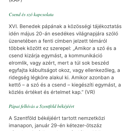
(KAP)
Csend és szó kapcsolata
XVI. Benedek pápának a közösségi tájékoztatás
idén május 20-án esedékes világnapjára szóló
üzenetében a fenti címben jelzett témáról
többek között ez szerepel: „Amikor a szó és a
csend kizárja egymást, a kommunikáció
elromlik, vagy azért, mert a túl sok beszéd
egyfajta kábultságot okoz, vagy ellenkezőleg, a
ridegség légköre alakul ki. Amikor azonban a
kettő – a szó és a csend – kiegészíti egymást, a
közlés értéket és értelmet kap.” (VR)
Pápai felhívás a Szentföld békéjéért
A Szentföld békéjéért tartott nemzetközi
imanapon, január 29-én kétezer-ötszáz