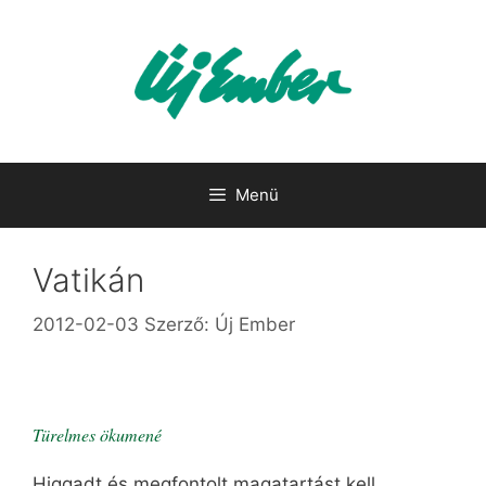
Kilépés
a
tartalomba
Menü
Vatikán
2012-02-03
Szerző:
Új Ember
Türelmes ökumené
Higgadt és megfontolt magatartást kell