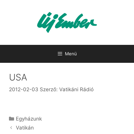
Kilépés
a
tartalomba
Menü
USA
2012-02-03
Szerző:
Vatikáni Rádió
Kategória
Egyházunk
Vatikán