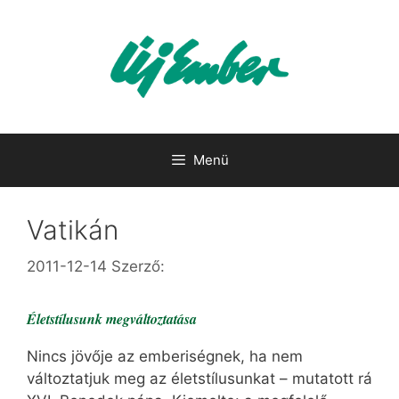
Kilépés
a
tartalomba
Menü
Vatikán
2011-12-14
Szerző:
Életstílusunk megváltoztatása
Nincs jövője az emberiségnek, ha nem
változtatjuk meg az életstílusunkat – mutatott rá