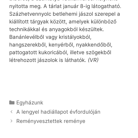
nyitotta meg. A tárlat január 8-ig látogatható.
Százhetvennyolc betlehemi jászol szerepel a
kiállított tárgyak között, amelyek különböző
technikákkal és anyagokból készültek.
Banánlevélből vagy kristályokból,
hangszerekből, kenyérből, nyakkendőből,
pattogatott kukoricából, illetve szögekből
létrehozott jászolok is láthatók.
(VR)
Kategória
Egyházunk
A lengyel hadiállapot évfordulóján
Reményvesztettek reménye