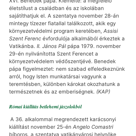
XVI. Benedek pápa. Kiemelte: a megfelelő
életstílust a családban és az iskolában
sajátíthatjuk el. A szentatya november 28-án
mintegy tízezer fiatallal találkozott, akik egy
környezetvédelmi program keretében,
Assisi
Szent Ferenc
évfordulója alkalmából érkeztek a
Vatikánba.
II. János Pál
pápa 1979. november
29-én nyilvánította Szent Ferencet a
környezetvédelem védőszentjévé. Benedek
pápa figyelmeztet: nem szabad elfeledkeznünk
arról, hogy Isten munkatársai vagyunk a
teremtésben, különben károkat okozhatunk a
természetnek és az emberiségnek.
(KAP)
Római kiállítás betlehemi jászolokból
A 36. alkalommal megrendezett karácsonyi
kiállítást november 25-én
Angelo Comastri
bíboros, a szentatya vatikánvárosi helynöke