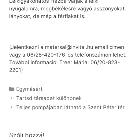
Lelkigyakorlatos Házba várják a lelki
nyugalomra, megbékélésre vágyó asszonyokat,
lányokat, de még a férfiakat is.
(Jelentkezni a matersal@invitel.hu email címen
vagy a 06/28-420-176-os telefonszámon lehet.
További információ: Treer Mária: 06/20-823-
2201)
Kategória
Egymásért
Tartsd társadat különbnek
Teljes pompájában látható a Szent Péter tér
Szólj hozzá!