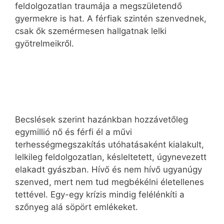
feldolgozatlan traumája a megszületendő
gyermekre is hat. A férfiak szintén szenvednek,
csak ők szemérmesen hallgatnak lelki
gyötrelmeikről.
Becslések szerint hazánkban hozzávetőleg
egymillió nő és férfi él a művi
terhességmegszakítás utóhatásaként kialakult,
lelkileg feldolgozatlan, késleltetett, úgynevezett
elakadt gyászban. Hívő és nem hívő ugyanúgy
szenved, mert nem tud megbékélni életellenes
tettével. Egy-egy krízis mindig felélénkíti a
szőnyeg alá söpört emlékeket.