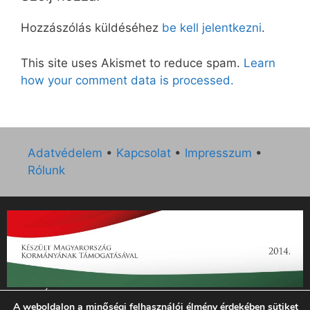
Hozzászólás küldéséhez
be kell jelentkezni
.
This site uses Akismet to reduce spam.
Learn
how your comment data is processed.
Adatvédelem
•
Kapcsolat
•
Impresszum
•
Rólunk
„Az Új Ember katolikus hetilap 2014. évi működésének
A weboldalon a minőségi felhasználói élmény érdekében sütiket
támogatását az EGYH-KCP-14-P-0121 sz. támogatási