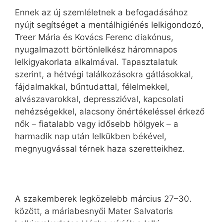
Ennek az új szemléletnek a befogadásához
nyújt segítséget a mentálhigiénés lelkigondozó,
Treer Mária és Kovács Ferenc diakónus,
nyugalmazott börtönlelkész háromnapos
lelkigyakorlata alkalmával. Tapasztalatuk
szerint, a hétvégi találkozásokra gátlásokkal,
fájdalmakkal, bűntudattal, félelmekkel,
alvászavarokkal, depresszióval, kapcsolati
nehézségekkel, alacsony önértékeléssel érkező
nők – fiatalabb vagy idősebb hölgyek – a
harmadik nap után lelkükben békével,
megnyugvással térnek haza szeretteikhez.
A szakemberek legközelebb március 27–30.
között, a máriabesnyői Mater Salvatoris