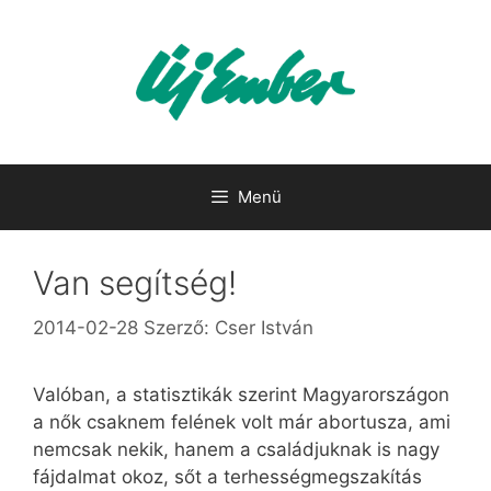
Kilépés
a
tartalomba
Menü
Van segítség!
2014-02-28
Szerző:
Cser István
Valóban, a statisztikák szerint Magyarországon
a nők csaknem felének volt már abortusza, ami
nemcsak nekik, hanem a családjuknak is nagy
fájdalmat okoz, sőt a terhességmegszakítás