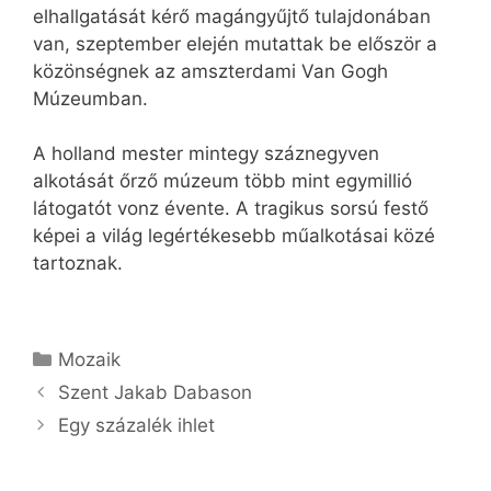
elhallgatását kérő magángyűjtő tulajdonában
van, szeptember elején mutattak be először a
közönségnek az amszterdami Van Gogh
Múzeumban.
A holland mester mintegy száznegyven
alkotását őrző múzeum több mint egymillió
látogatót vonz évente. A tragikus sorsú festő
képei a világ legértékesebb műalkotásai közé
tartoznak.
Kategória
Mozaik
Szent Jakab Dabason
Egy százalék ihlet