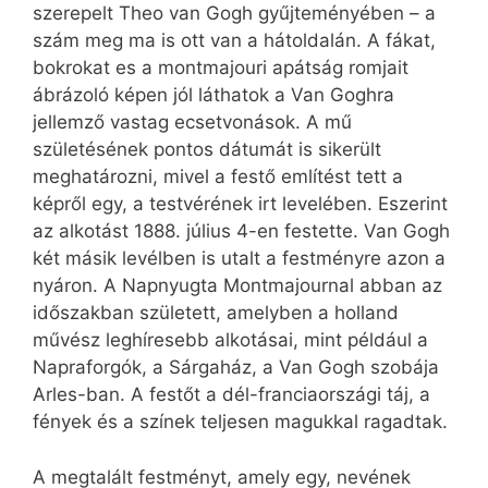
szerepelt Theo van Gogh gyűjteményében – a
szám meg ma is ott van a hátoldalán. A fákat,
bokrokat es a montmajouri apátság romjait
ábrázoló képen jól láthatok a Van Goghra
jellemző vastag ecsetvonások. A mű
születésének pontos dátumát is sikerült
meghatározni, mivel a festő említést tett a
képről egy, a testvérének irt levelében. Eszerint
az alkotást 1888. július 4-en festette. Van Gogh
két másik levélben is utalt a festményre azon a
nyáron. A Napnyugta Montmajournal abban az
időszakban született, amelyben a holland
művész leghíresebb alkotásai, mint például a
Napraforgók, a Sárgaház, a Van Gogh szobája
Arles-ban. A festőt a dél-franciaországi táj, a
fények és a színek teljesen magukkal ragadtak.
A megtalált festményt, amely egy, nevének