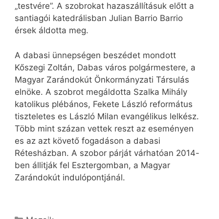
„testvére”. A szobrokat hazaszállításuk előtt a
santiagói katedrálisban Julian Barrio Barrio
érsek áldotta meg.
A dabasi ünnepségen beszédet mondott
Kőszegi Zoltán, Dabas város polgármestere, a
Magyar Zarándokút Önkormányzati Társulás
elnöke. A szobrot megáldotta Szalka Mihály
katolikus plébános, Fekete László református
tiszteletes es László Milan evangélikus lelkész.
Több mint százan vettek reszt az eseményen
es az azt követő fogadáson a dabasi
Rétesházban. A szobor párját várhatóan 2014-
ben állitják fel Esztergomban, a Magyar
Zarándokút indulópontjánál.
Kategória