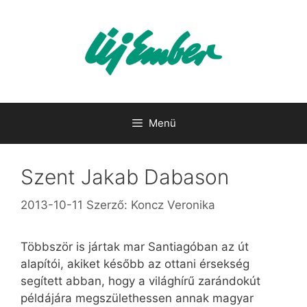
Kilépés
a
tartalomba
Menü
Szent Jakab Dabason
2013-10-11
Szerző:
Koncz Veronika
Többször is jártak mar Santiagóban az út
alapítói, akiket később az ottani érsekség
segített abban, hogy a világhírű zarándokút
példájára megszülethessen annak magyar