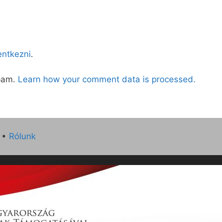
lentkezni
.
spam.
Learn how your comment data is processed.
•
Rólunk