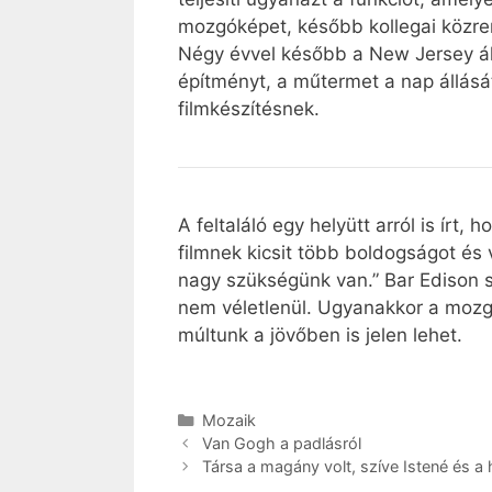
mozgóképet, később kollegai közrem
Négy évvel később a New Jersey áll
építményt, a műtermet a nap állását
filmkészítésnek.
A feltaláló egy helyütt arról is írt
filmnek kicsit több boldogságot és 
nagy szükségünk van.” Bar Edison sze
nem véletlenül. Ugyanakkor a mozgó
múltunk a jövőben is jelen lehet.
Kategória
Mozaik
Van Gogh a padlásról
Társa a magány volt, szíve Istené és a