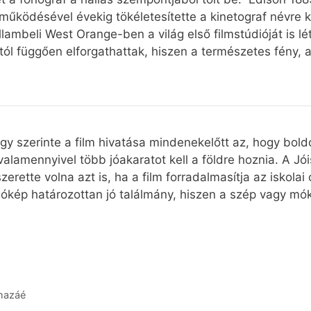
űködésével évekig tökéletesítette a kinetograf névre k
ambeli West Orange-ben a világ első filmstúdióját is l
ól függően elforgathattak, hiszen a természetes fény, a
, hogy szerinte a film hivatása mindenekelőtt az, hogy b
valamennyivel több jóakaratot kell a földre hoznia. A Jói
rette volna azt is, ha a film forradalmasítja az iskolai 
kép határozottan jó találmány, hiszen a szép vagy mók
 hazáé