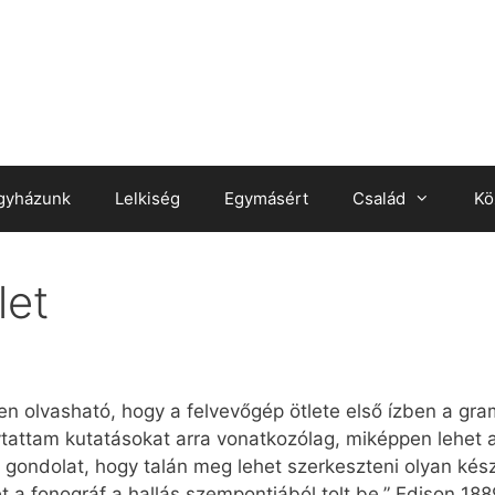
gyházunk
Lelkiség
Egymásért
Család
Kö
let
en olvasható, hogy a felvevőgép ötlete első ízben a gr
tattam kutatásokat arra vonatkozólag, miképpen lehet a
gondolat, hogy talán meg lehet szerkeszteni olyan kés
yet a fonográf a hallás szempontjából tolt be.” Edison 1