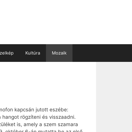
zelkép
Kultúra
Mozaik
amofon kapcsán jutott eszébe:
 hangot rögzíteni és visszaadni.
züléket is, amely a szem szamara
889. október 6-án mutatta be az első