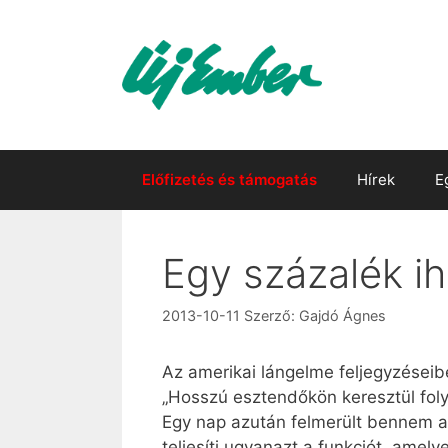
Kilépés
a
tartalomba
Előfizetés és támogatás
Hírek
E
Egy százalék ih
2013-10-11
Szerző:
Gajdó Ágnes
Az amerikai lángelme feljegyzéseib
„Hosszú esztendőkön keresztül foly
Egy nap azután felmerült bennem a 
teljesíti ugyanazt a funkciót, amel