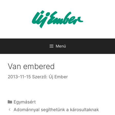
Kilépés
a
tartalomba
Menü
Van embered
2013-11-15
Szerző:
Új Ember
Kategória
Egymásért
Adománnyal segíthetünk a károsultaknak