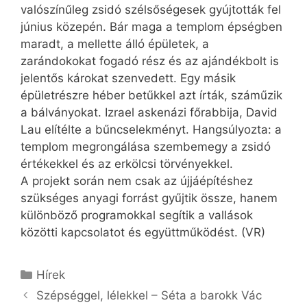
valószínűleg zsidó szélsőségesek gyújtották fel
június közepén. Bár maga a templom épségben
maradt, a mellette álló épületek, a
zarándokokat fogadó rész és az ajándékbolt is
jelentős károkat szenvedett. Egy másik
épületrészre héber betűkkel azt írták, száműzik
a bálványokat. Izrael askenázi főrabbija, David
Lau elítélte a bűncselekményt. Hangsúlyozta: a
templom megrongálása szembemegy a zsidó
értékekkel és az erkölcsi törvényekkel.
A projekt során nem csak az újjáépítéshez
szükséges anyagi forrást gyűjtik össze, hanem
különböző programokkal segítik a vallások
közötti kapcsolatot és együttműködést. (VR)
Kategória
Hírek
Szépséggel, lélekkel – Séta a barokk Vác