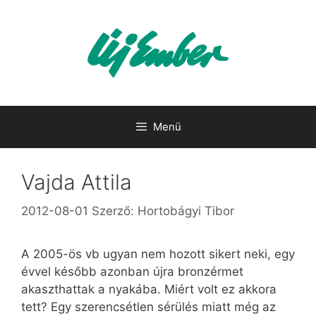
Kilépés
a
tartalomba
Menü
Vajda Attila
2012-08-01
Szerző:
Hortobágyi Tibor
A 2005-ös vb ugyan nem hozott sikert neki, egy
évvel később azonban újra bronzérmet
akaszthattak a nyakába. Miért volt ez akkora
tett? Egy szerencsétlen sérülés miatt még az