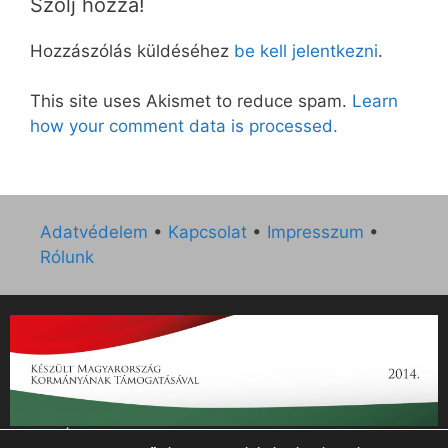
Szólj hozzá!
Hozzászólás küldéséhez
be kell jelentkezni
.
This site uses Akismet to reduce spam.
Learn
how your comment data is processed.
Adatvédelem
•
Kapcsolat
•
Impresszum
•
Rólunk
„Az Új Ember katolikus hetilap 2014. évi működésének