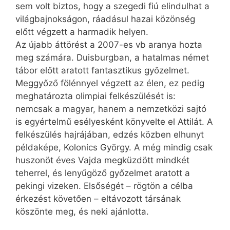
sem volt biztos, hogy a szegedi fiú elindulhat a
világbajnokságon, ráadásul hazai közönség
előtt végzett a harmadik helyen.
Az újabb áttörést a 2007-es vb aranya hozta
meg számára. Duisburgban, a hatalmas német
tábor előtt aratott fantasztikus győzelmet.
Meggyőző fölénnyel végzett az élen, ez pedig
meghatározta olimpiai felkészülését is:
nemcsak a magyar, hanem a nemzetközi sajtó
is egyértelmű esélyesként könyvelte el Attilát. A
felkészülés hajrájában, edzés közben elhunyt
példaképe, Kolonics György. A még mindig csak
huszonöt éves Vajda megküzdött mindkét
teherrel, és lenyűgöző győzelmet aratott a
pekingi vizeken. Elsőségét – rögtön a célba
érkezést követően – eltávozott társának
köszönte meg, és neki ajánlotta.