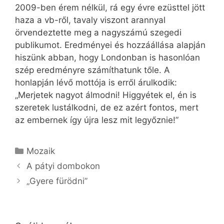
2009-ben érem nélkül, rá egy évre ezüsttel jött
haza a vb-ről, tavaly viszont arannyal
örvendeztette meg a nagyszámú szegedi
publikumot. Eredményei és hozzáállása alapján
hiszünk abban, hogy Londonban is hasonlóan
szép eredményre számíthatunk tőle. A
honlapján lévő mottója is erről árulkodik:
„Merjetek nagyot álmodni! Higgyétek el, én is
szeretek lustálkodni, de ez azért fontos, mert
az embernek így újra lesz mit legyőznie!”
Kategória
Mozaik
A pátyi dombokon
„Gyere fürödni”