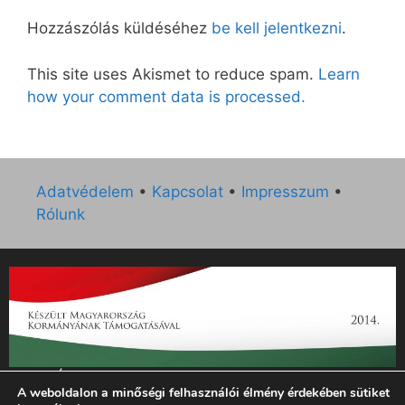
Hozzászólás küldéséhez
be kell jelentkezni
.
This site uses Akismet to reduce spam.
Learn
how your comment data is processed.
Adatvédelem
•
Kapcsolat
•
Impresszum
•
Rólunk
„Az Új Ember katolikus hetilap 2014. évi működésének
A weboldalon a minőségi felhasználói élmény érdekében sütiket
támogatását az EGYH-KCP-14-P-0121 sz. támogatási