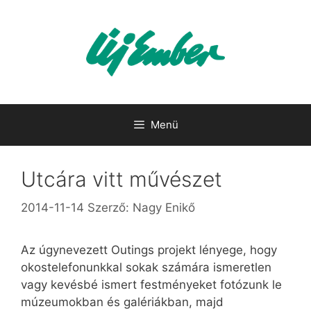
Kilépés
a
tartalomba
Menü
Utcára vitt művészet
2014-11-14
Szerző:
Nagy Enikő
Az úgynevezett Outings projekt lényege, hogy
okostelefonunkkal sokak számára ismeretlen
vagy kevésbé ismert festményeket fotózunk le
múzeumokban és galériákban, majd