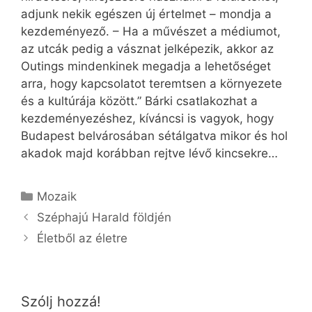
adjunk nekik egészen új értelmet – mondja a
kezdeményező. – Ha a művészet a médiumot,
az utcák pedig a vásznat jelképezik, akkor az
Outings mindenkinek megadja a lehetőséget
arra, hogy kapcsolatot teremtsen a környezete
és a kultúrája között.” Bárki csatlakozhat a
kezdeményezéshez, kíváncsi is vagyok, hogy
Budapest belvárosában sétálgatva mikor és hol
akadok majd korábban rejtve lévő kincsekre…
Kategória
Mozaik
Széphajú Harald földjén
Életből az életre
Szólj hozzá!