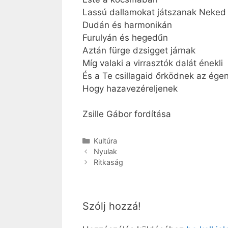
Lassú dallamokat játszanak Neked
Dudán és harmonikán
Furulyán és hegedűn
Aztán fürge dzsigget járnak
Míg valaki a virrasztók dalát énekli
És a Te csillagaid őrködnek az ége
Hogy hazavezéreljenek
Zsille Gábor fordítása
Kategória
Kultúra
Nyulak
Ritkaság
Szólj hozzá!