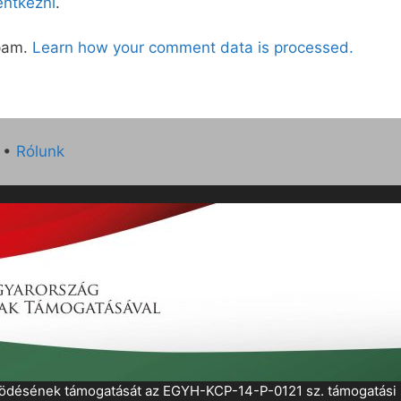
lentkezni
.
spam.
Learn how your comment data is processed.
•
Rólunk
működésének támogatását az EGYH-KCP-14-P-0121 sz. támogatás