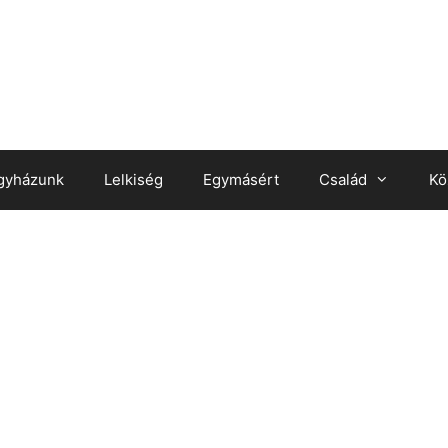
gyházunk
Lelkiség
Egymásért
Család
Kö