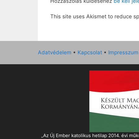
Hozzászólás küldéséhez
be kell je
This site uses Akismet to reduce 
Adatvédelem
•
Kapcsolat
•
Impresszum
„Az Új Ember katolikus hetilap 2014. évi 