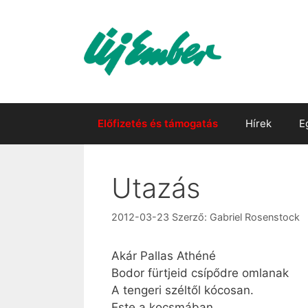
Kilépés
a
tartalomba
Előfizetés és támogatás
Hírek
E
Utazás
2012-03-23
Szerző:
Gabriel Rosenstock
Akár Pallas Athéné
Bodor fürtjeid csípődre omlanak
A tengeri széltől kócosan.
Este a kocsmában