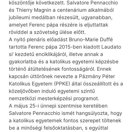
köszöntője következett. Salva­tore Pennac­chio
és Thierry Mag­nin a centenárium alkalmából
jubileumi medálban részesült, ugyanabban,
amelyet Ferenc pápa részére is eljuttattak
röviddel a szövetség ülése előtt.
A nyitó plenáris előadást Bruno-Marie Duffé
tartotta Ferenc pápa 2015-ben kiadott Laudato
si’ kezdetű enciklikájáról, illetve annak a
gyakorlatba és a katolikus egyetemi képzésbe
történő átültetésének fontosságáról. Ennek
kapcsán úttörőnek nevezte a Pázmány Péter
Katolikus Egyetem (PPKE) által összeállított és a
közeljövőben induló egyetemi szintű
nemzetközi mesterképzési programot.
A május 25-i ünnepi szentmise keretében
Salvatore Pennacchio ismét hangsúlyozta, hogy
a katolikus egyetemek fontos szerepet töltenek
be a minőségi felsőoktatásban, s egyúttal