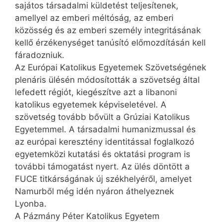
sajátos társadalmi küldetést teljesítenek,
amellyel az emberi méltóság, az emberi
közösség és az emberi személy integritásának
kellő érzékenységet tanúsító előmozdításán kell
fáradozniuk.
Az Európai Katolikus Egyetemek Szövetségének
plenáris ülésén módosították a szövetség által
lefedett régiót, kiegészítve azt a libanoni
katolikus egyetemek képviseletével. A
szövetség tovább bővült a Grúziai Katolikus
Egyetemmel. A társadalmi humanizmussal és
az európai keresztény identitással foglalkozó
egyetemközi kutatási és oktatási program is
további támogatást nyert. Az ülés döntött a
FUCE titkárságának új székhelyéről, amelyet
Namurből még idén nyáron áthelyeznek
Lyonba.
A Pázmány Péter Katolikus Egyetem