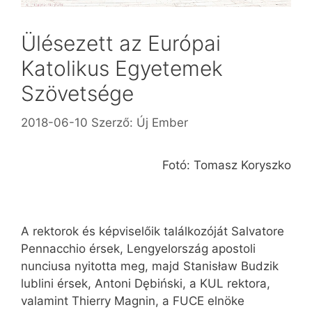
Ülésezett az Európai
Katolikus Egyetemek
Szövetsége
2018-06-10
Szerző:
Új Ember
Fotó: Tomasz Koryszko
A rektorok és képviselőik találkozóját Salvatore
Penna­cchio érsek, Lengyelország apos­toli
nunciusa nyitotta meg, majd Stanisław Budzik
lublini érsek, Antoni Dębiński, a KUL rektora,
valamint Thierry Magnin, a FUCE elnöke