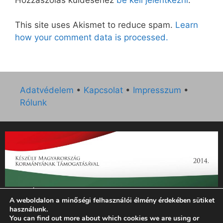
This site uses Akismet to reduce spam.
Learn
how your comment data is processed.
Adatvédelem
•
Kapcsolat
•
Impresszum
•
Rólunk
„Az Új Ember katolikus hetilap 2014. évi működésének
A weboldalon a minőségi felhasználói élmény érdekében sütiket
támogatását az EGYH-KCP-14-P-0121 sz. támogatási
használunk.
szerződés keretében 3 000 000 Ft összegben támogatta az
You can find out more about which cookies we are using or