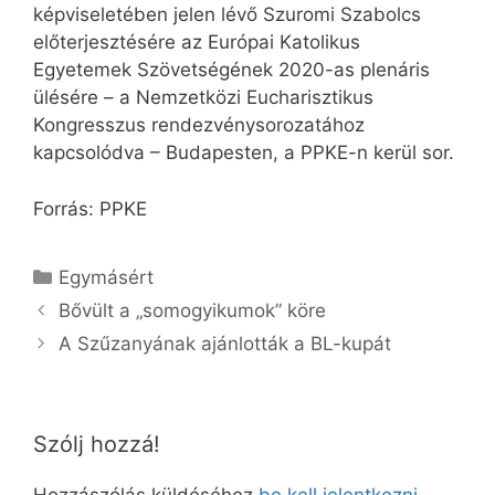
képviseletében jelen lévő Szuromi Szabolcs
előterjesztésére az Európai Katolikus
Egyetemek Szövetségének 2020-as plenáris
ülésére – a Nemzetközi Eucharisztikus
Kongresszus rendezvénysorozatához
kapcsolódva – Budapesten, a PPKE-n kerül sor.
Forrás: PPKE
Kategória
Egymásért
Bővült a „somogyikumok” köre
A Szűzanyának ajánlották a BL-kupát
Szólj hozzá!
Hozzászólás küldéséhez
be kell jelentkezni
.