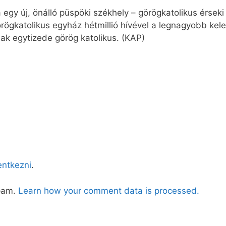
 egy új, önálló püspöki székhely – görögkatolikus érseki
örögkatolikus egyház hétmillió hívével a legnagyobb kel
ak egytizede görög katolikus. (KAP)
lentkezni
.
spam.
Learn how your comment data is processed.