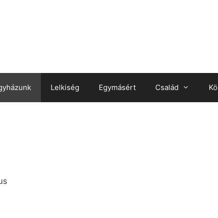
gyházunk
Lelkiség
Egymásért
Család
Kö
us