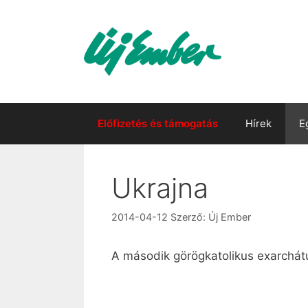
Kilépés
a
tartalomba
Előfizetés és támogatás
Hírek
E
Ukrajna
2014-04-12
Szerző:
Új Ember
A második görögkatolikus exarchát