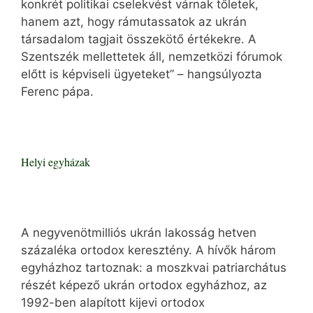
konkrét politikai cselekvést várnak tőletek,
hanem azt, hogy rámutassatok az ukrán
társadalom tagjait összekötő értékekre. A
Szentszék mellettetek áll, nemzetközi fórumok
előtt is képviseli ügyeteket” – hangsúlyozta
Ferenc pápa.
Helyi egyházak
A negyvenötmilliós ukrán lakosság hetven
százaléka ortodox keresztény. A hívők három
egyházhoz tartoznak: a moszkvai patriarchátus
részét képező ukrán ortodox egyházhoz, az
1992-ben alapított kijevi ortodox