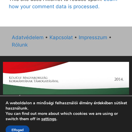
how your comment data is processed.
Adatvédelem
•
Kapcsolat
•
Impresszum
•
Rólunk
„Az Új Ember katolikus hetilap 2014. évi működésének
A weboldalon a minőségi felhasználói élmény érdekében sütiket
támogatását az EGYH-KCP-14-P-0121 sz. támogatási
használunk.
szerződés keretében 3 000 000 Ft összegben támogatta az
You can find out more about which cookies we are using or
Emberi Erőforrások Minisztériuma.”
switch them off in
settings
.
© 2026 Magyar Kurír - Új Ember
• Készült
GeneratePress
Elfogad