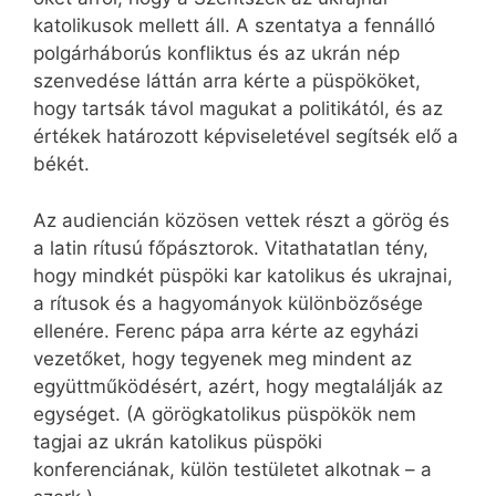
katolikusok mellett áll. A szentatya a fennálló
polgárháborús konfliktus és az ukrán nép
szenvedése láttán arra kérte a püspököket,
hogy tartsák távol magukat a politikától, és az
értékek határozott képviseletével segítsék elő a
békét.
Az audiencián közösen vettek részt a görög és
a latin rítusú főpásztorok. Vitathatatlan tény,
hogy mindkét püspöki kar katolikus és ukrajnai,
a rítusok és a hagyományok különbözősége
ellenére. Ferenc pápa arra kérte az egyházi
vezetőket, hogy tegyenek meg mindent az
együttműködésért, azért, hogy megtalálják az
egységet. (A görögkatolikus püspökök nem
tagjai az ukrán katolikus püspöki
konferenciának, külön testületet alkotnak – a