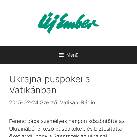
Kilépés
a
tartalomba
Menü
Ukrajna püspökei a
Vatikánban
2015-02-24
Szerző:
Vatikáni Rádió
Ferenc pápa személyes hangon köszöntötte az
Ukrajnából érkező püspököket, és biztosította
őket arról, hogy a Szentszék az ukrajnai