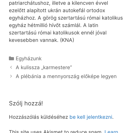
patriarchátushoz, illetve a kilencven évvel
ezelőtt alapított ukrán autokefál ortodox
egyházhoz. A görög szertartású római katolikus
egyház hétmillió hívőt számlál. A latin
szertartású római katolikusok ennél jóval
kevesebben vannak. (KNA)
Kategória
Egyházunk
A kulissza „karmestere”
A plébánia a mennyország előképe legyen
Szólj hozzá!
Hozzászólás küldéséhez
be kell jelentkezni
.
This site uses Akismet to reduce spam.
Learn