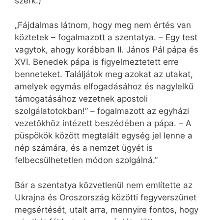
szerk.)
„Fájdalmas látnom, hogy meg nem értés van
köztetek – fogalmazott a szentatya. – Egy test
vagytok, ahogy korábban II. János Pál pápa és
XVI. Benedek pápa is figyelmeztetett erre
benneteket. Találjátok meg azokat az utakat,
amelyek egymás elfogadásához és nagylelkű
támogatásához vezetnek apostoli
szolgálatotokban!” – fogalmazott az egyházi
vezetőkhöz intézett beszédében a pápa. – A
püspökök között megtalált egység jel lenne a
nép számára, és a nemzet ügyét is
felbecsülhetetlen módon szolgálná.”
Bár a szentatya közvetlenül nem említette az
Ukrajna és Oroszország közötti fegyverszünet
megsértését, utalt arra, mennyire fontos, hogy