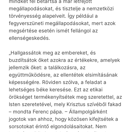
mindkét fél betartsa a már létrejött
megállapodásokat, és tisztelje a nemzetközi
törvényesség alapelveit. Így például a
fegyverszüneti megállapodásokat, mert azok
megsértése esetén ismét fellángol az
ellenségeskedés.
„Hallgassátok meg az embereket, és
buzdítsátok őket azokra az értékekre, amelyek
jellemzik őket: a találkozásra, az
együttműködésre, az ellentétek elsimításának
képességére. Röviden szólva, a feladat a
lehetséges béke keresése. Ezt az etikai
örökséget termékenyítsétek meg szeretettel, az
Isten szeretetével, mely Krisztus szívéből fakad
– mondta Ferenc pápa. – Állampolgárként
jogotok van ahhoz, hogy közösen kifejtsétek a
sorsotokat érintő elgondolásaitokat. Nem