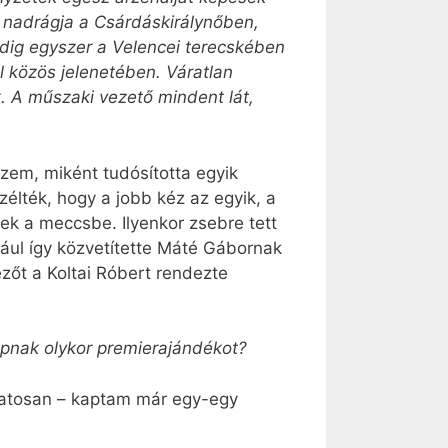
t nadrágja a Csárdáskirálynőben,
dig egyszer a Velencei terecskében
l közös jelenetében. Váratlan
. A műszaki vezető mindent lát,
szem, miként tudósította egyik
élték, hogy a jobb kéz az egyik, a
nek a meccsbe. Ilyenkor zsebre tett
dául így közvetítette Máté Gábornak
zőt a Koltai Róbert rendezte
apnak olykor premierajándékot?
lzatosan – kaptam már egy-egy