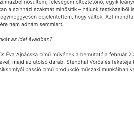
ínházból nősültem; feleségem öltöztetőnő, egyik leán
kan a színházi szakmát minősítik – nálunk testközelből 
gymeggyesen bejelentettem, hogy váltok. Azt mondta: „E
enére nem adnám semmiért.
kát az idei évadban?
sűs Éva Ajnácska című művének a bemutatója február 
el, majd az utolsó darab, Stendhal Vörös és feketéje k
Csíksomlyói passió című produkció műszaki munkáiban v