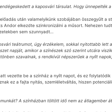
 vendégeskedett a kaposvári társulat. Hogy ünnepelték a 
 előadás után valamelyikünk szobájában összegyűlt a stá
s Andor elkezdte szinkronizálni a műsort. Nehezen tud
lyzetekben sem szunnyadt…
osvári teátrumot, úgy érzékelem, sokkal nyitottabb lett 
zet napját, amikor a színészek szó szerint utcára viszi
tönben szavalnak, s rendkívül népszerűek a nyílt napo
 vezette be a színház a nyílt napot, és ez folytatódik R
znak ez a fajta nyitás, szemléletváltás, hiszen potenciá
i munkát? A színházban töltött idő nem az átlagember á