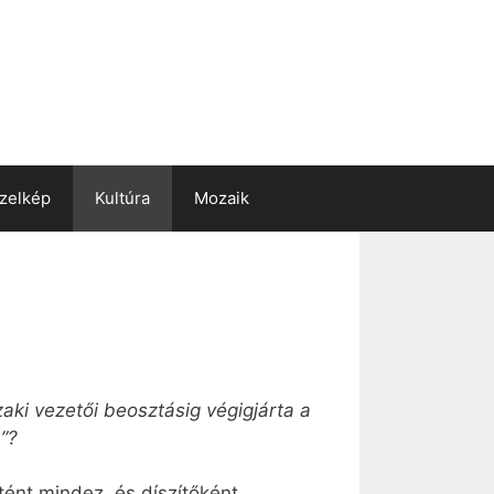
zelkép
Kultúra
Mozaik
aki vezetői beosztásig végigjárta a
”?
tént mindez, és díszítőként