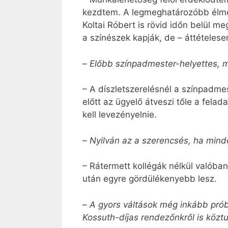
kezdtem. A legmeghatározóbb élmény
Koltai Róbert is rövid időn belül m
a színészek kapják, de – áttételese
–
Előbb színpadmester-helyettes, ma
– A díszletszerelésnél a színpadme
előtt az ügyelő átveszi tőle a felada
kell levezényelnie.
–
Nyilván az a szerencsés, ha mind
– Rátermett kollégák nélkül valóba
után egyre gördülékenyebb lesz.
–
A gyors váltások még inkább prób
Kossuth-díjas rendezőnkről is köztu