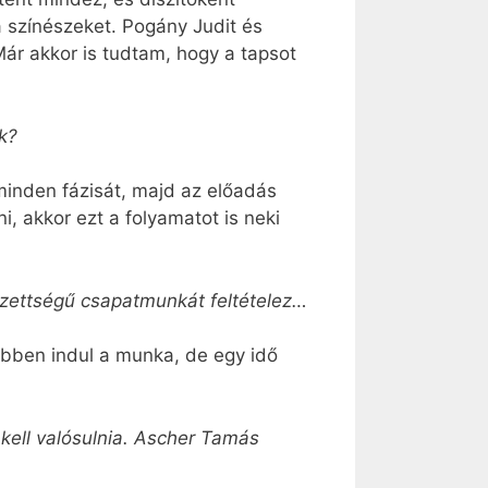
 színészeket. Pogány Judit és
 Már akkor is tudtam, hogy a tapsot
k?
minden fázisát, majd az előadás
ni, akkor ezt a folyamatot is neki
ezettségű csapatmunkát feltételez…
ebben indul a munka, de egy idő
kell valósulnia. Ascher Tamás