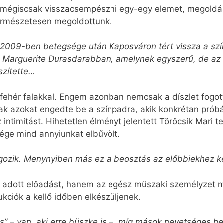
 mégiscsak visszacsempészni egy-egy elemet, megoldás
 természetesen megoldottunk.
 2009-ben betegsége után Kaposváron tért vissza a szí
 Marguerite Durasdarabban, amelynek egyszerű, de az i
szítette…
l fehér falakkal. Engem azonban nemcsak a díszlet fogo
ak azokat engedte be a színpadra, akik konkrétan próbál
z intimitást. Hihetetlen élményt jelentett Törőcsik Mari t
ége mind annyiunkat elbűvölt.
gozik. Menynyiben más ez a beosztás az előbbiekhez k
 adott előadást, hanem az egész műszaki személyzet m
ukciók a kellő időben elkészüljenek.
s” – van, aki erre büszke is –, míg mások nevetséges h