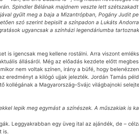
során. Spindler Bélának majdnem veszte lett szétszakad
ával gyűlt meg a baja a Mizantrópban, Pogány Judit pe
etően szó szerint bepisilt a színpadon a Lukáts Andorra
gratások ugyancsak a színházi legendáriumba tartoznak
et is igencsak meg kellene rostálni. Arra viszont emlék
ktuális állásáról. Még az előadás kezdete előtt megbesz
 amikor nem voltak színen, irány a büfé, hogy belenézze
 az eredményt a kilógó ujjak jelezték. Jordán Tamás pél
tő kollégának a Magyarország–Svájc világbajnoki selejte
kkel lepik meg egymást a színészek. A műszakiak is k
égák. Leggyakrabban egy üveg ital az ajándék, de – cé
 is.