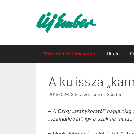
Kilépés
a
tartalomba
Előfizetés és támogatás
Hírek
E
A kulissza „kar
2015-02-23
Szerző:
Lőrincz Sándor
–
A Csiky „aranykorától” napjainkig
„szamárlétrát”, így a szakma minden
– Munkalehetőség felől érdeklődtem