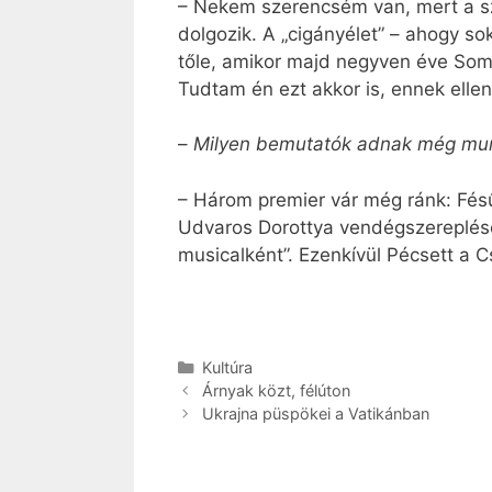
– Nekem szerencsém van, mert a sz
dolgozik. A „cigányélet” – ahogy so
tőle, amikor majd negyven éve Somo
Tudtam én ezt akkor is, ennek ell
–
Milyen bemutatók adnak még mun
– Három premier vár még ránk: Fé
Udvaros Dorottya vendégszereplésév
musicalként”. Ezenkívül Pécsett a 
Kategória
Kultúra
Árnyak közt, félúton
Ukrajna püspökei a Vatikánban