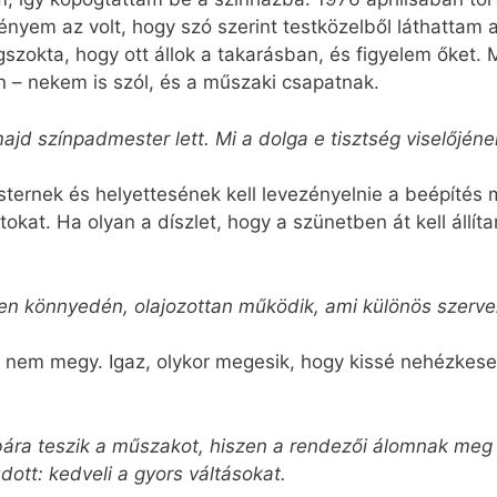
em az volt, hogy szó szerint testközelből láthattam a
egszokta, hogy ott állok a takarásban, és figyelem őket.
n – nekem is szól, és a műszaki csapatnak.
jd színpadmester lett. Mi a dolga e tisztség viselőjéne
sternek és helyettesének kell levezényelnie a beépítés 
tokat. Ha olyan a díszlet, hogy a szünetben át kell állíta
en könnyedén, olajozottan működik, ami különös szerv
n nem megy. Igaz, olykor megesik, hogy kissé nehézkes
ára teszik a műszakot, hiszen a rendezői álomnak meg 
dott: kedveli a gyors váltásokat.