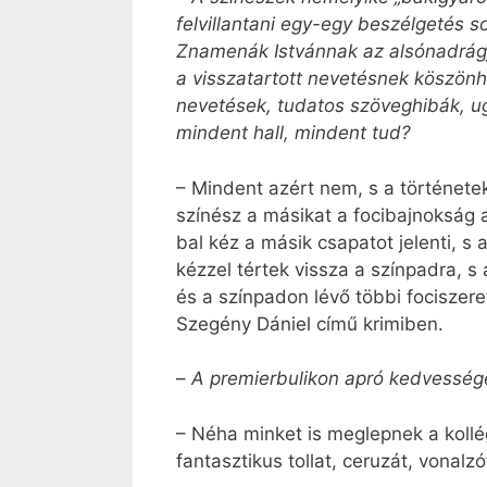
felvillantani egy-egy beszélgetés 
Znamenák Istvánnak az alsónadrágj
a visszatartott nevetésnek köszönh
nevetések, tudatos szöveghibák, u
mindent hall, mindent tud?
– Mindent azért nem, s a történetek
színész a másikat a focibajnokság a
bal kéz a másik csapatot jelenti, s
kézzel tértek vissza a színpadra, s
és a színpadon lévő többi fociszere
Szegény Dániel című krimiben.
–
A premierbulikon apró kedvessége
– Néha minket is meglepnek a koll
fantasztikus tollat, ceruzát, vonalzót