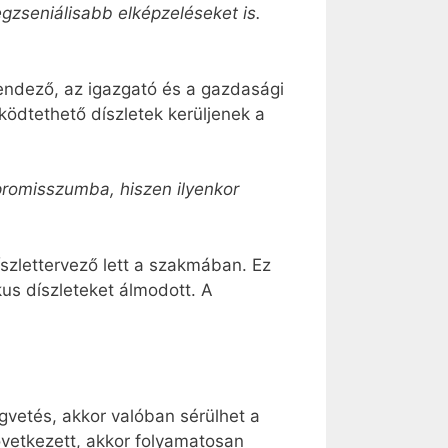
gzseniálisabb elképzeléseket is.
rendező, az igazgató és a gazdasági
ködtethető díszletek kerüljenek a
promisszumba, hiszen ilyenkor
íszlettervező lett a szakmában. Ez
us díszleteket álmodott. A
égvetés, akkor valóban sérülhet a
övetkezett, akkor folyamatosan