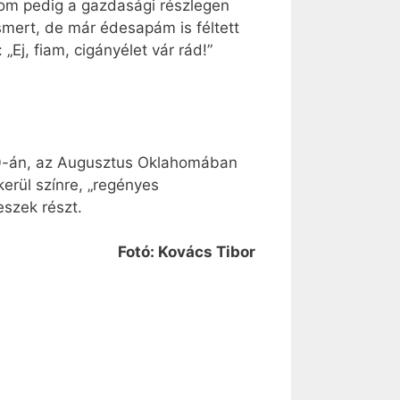
yom pedig a gazdasági részlegen
ismert, de már édesapám is féltett
j, fiam, cigányélet vár rád!”
20-án, az Augusztus Oklahomában
erül színre, „regényes
eszek részt.
Fotó: Kovács Tibor