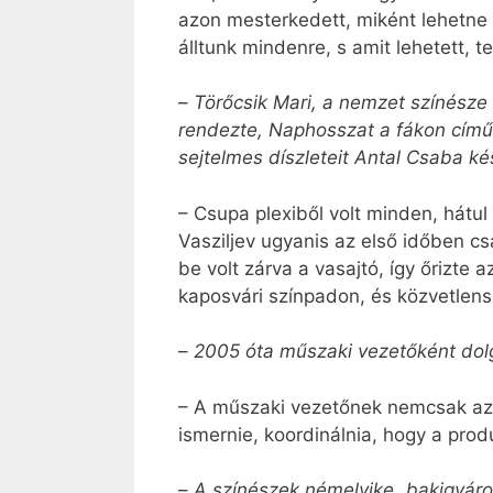
azon mesterkedett, miként lehetne
álltunk mindenre, s amit lehetett,
–
Törőcsik Mari, a nemzet színésze
rendezte, Naphosszat a fákon című
sejtelmes díszleteit Antal Csaba ké
– Csupa plexiből volt minden, hátu
Vasziljev ugyanis az első időben cs
be volt zárva a vasajtó, így őrizte a
kaposvári színpadon, és közvetlens
–
2005 óta műszaki vezetőként dol
– A műszaki vezetőnek nemcsak az
ismernie, koordinálnia, hogy a prod
–
A színészek némelyike „bakigyáro