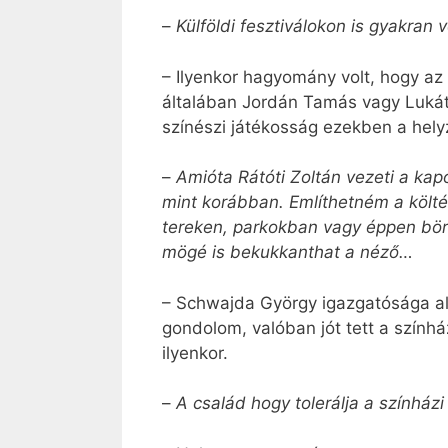
–
Külföldi fesztiválokon is gyakran
– Ilyenkor hagyomány volt, hogy az
általában Jordán Tamás vagy Lukát
színészi játékosság ezekben a he
–
Amióta Rátóti Zoltán vezeti a kap
mint korábban. Említhetném a költés
tereken, parkokban vagy éppen bör
mögé is bekukkanthat a néző…
– Schwajda György igazgatósága alatt
gondolom, valóban jót tett a színhá
ilyenkor.
–
A család hogy tolerálja a színház