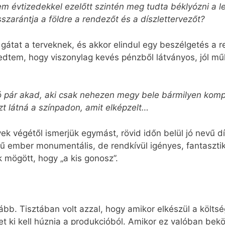
évtizedekkel ezelőtt szintén meg tudta béklyózni a le
sszarántja a földre a rendezőt és a díszlettervezőt?
gátat a terveknek, és akkor elindul egy beszélgetés a 
kedtem, hogy viszonylag kevés pénzből látványos, jól mű
 jó pár akad, aki csak nehezen megy bele bármilyen kom
zt látná a színpadon, amit elképzelt…
évek végétől ismerjük egymást, rövid időn belül jó nevű d
ű ember monumentális, de rendkívül igényes, fantasztik
k mögött, hogy „a kis gonosz”.
ább. Tisztában volt azzal, hogy amikor elkészül a költs
et ki kell húznia a produkcióból. Amikor ez valóban bek