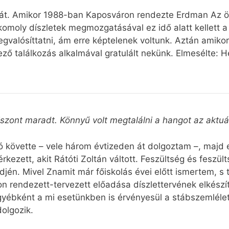
ldát. Amikor 1988-ban Kaposváron rendezte Erdman Az ö
omoly díszletek megmozgatásával ez idő alatt kellett a
megvalósíttatni, ám erre képtelenek voltunk. Aztán amik
ő találkozás alkalmával gratulált nekünk. Elmesélte: He
szont maradt. Könnyű volt megtalálni a hangot az aktuá
követte – vele három évtizeden át dolgoztam –, majd e
rkezett, akit Rátóti Zoltán váltott. Feszültség és fesz
djén. Mivel Znamit már főiskolás évei előtt ismertem, s
ron rendezett-tervezett előadása díszlettervének elkész
gyébként a mi esetünkben is érvényesül a stábszemlélet,
olgozik.