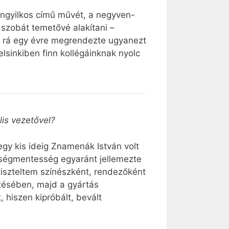
ngyilkos című művét, a negyven-
 szobát temetővé alakítani –
or rá egy évre megrendezte ugyanezt
lsinkiben finn kollégáinknak nyolc
lis vezetővel?
gy kis ideig Znamenák István volt
ültségmentesség egyaránt jellemezte
 tiszteltem színészként, rendezőként
ítésében, majd a gyártás
 hiszen kipróbált, bevált