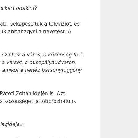
sikert odakint?
b, bekapcsoltuk a televíziót, és
tuk abbahagyni a nevetést. A
a színház a város, a közönség felé,
k a verset, s buszpályaudvaron,
k, amikor a nehéz bársonyfüggöny
átóti Zoltán idején is. Azt
lis közönséget is toborozhatunk
tlagideje…