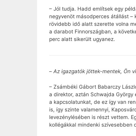
– Jól tudja. Hadd említsek egy pé
negyvenöt másodperces átállást – k
rövidebb idő alatt szerette volna 
a darabot Finnországban, a következ
perc alatt sikerült ugyanez.
–
Az igazgatók jöttek-mentek, Ön vi
– Zsámbéki Gábort Babarczy László 
a direktor, aztán Schwajda György é
a kapcsolatunkat, de ez így van ren
is, így szinte valamennyi, Kaposvá
levezénylésében is részt vettem. E
kollégákkal mindenki szívesebben d