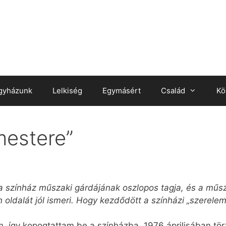
gyházunk
Lelkiség
Egymásért
Család
Kö
mestere”
 a színház műszaki gárdájának oszlopos tagja, és a műsz
 oldalát jól ismeri. Hogy kezdődött a színházi „szerelem
, így kopogtattam be a színházba. 1976 áprilisában tör