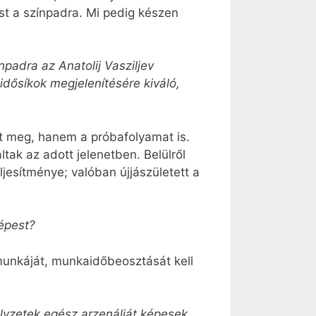
t a színpadra. Mi pedig készen
npadra az Anatolĳ Vasziljev
dősíkok megjelenítésére kiváló,
tt meg, hanem a próbafolyamat is.
tak az adott jelenetben. Belülről
eljesítménye; valóban újjászületett a
épest?
unkáját, munkaidőbeosztását kell
elyzetek egész arzenálját képesek