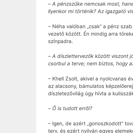
–
A pénzszűke nemcsak most, hanem 
Ilyenkor mi történik? Az igazgató vi
– Néha valóban „csak” a pénz szab 
vezető között. Én mindig arra töre
színpadra.
–
A díszlettervezők között viszont
csorbul a terve; nem biztos, hogy a
– Khell Zsolt, akivel a nyolcvanas 
az alacsony, bámulatos képzelőerej
díszletezővilág úgy hívta a kulisszá
–
Ő is tudott erről?
– Igen, de azért „gonoszkodott” tov
terv, és ezért nyilván egyes elemek