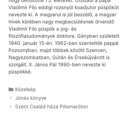
hogy betöltötte 75. életévét. Utódául a pápa
Vladimír Filo eddigi rozsnyói koadjutor püspököt
nevezte ki. A magyarul is jól beszélő, a magyar
hívek körében nagy megbecsülésnek örvendő
Vladimír Filo püspök a jog- és
filozófiatudományok doktora. Gányban született
1940. január 15-én. 1962-ben szentelték pappá
Pozsonyban, majd többek között Szencen,
Nagyszombatban, Gútán és Érsekújvárott is
szolgált. II. János Pál 1990-ben nevezte ki
püspökké.
Kategória
Közelkép
Jónás könyve
Szent Család háza Pilismaróton