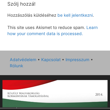
Szólj hozzá!
Hozzászólás küldéséhez
be kell jelentkezni
.
This site uses Akismet to reduce spam.
Learn
how your comment data is processed.
Adatvédelem
•
Kapcsolat
•
Impresszum
•
Rólunk
„Az Új Ember katolikus hetilap 2014. évi működésének