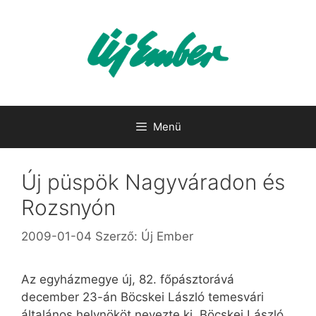
Kilépés
a
tartalomba
Menü
Új püspök Nagyváradon és
Rozsnyón
2009-01-04
Szerző:
Új Ember
Az egyházmegye új, 82. főpásztorává
december 23-án Böcskei László temesvári
általános helynököt nevezte ki. Böcskei László