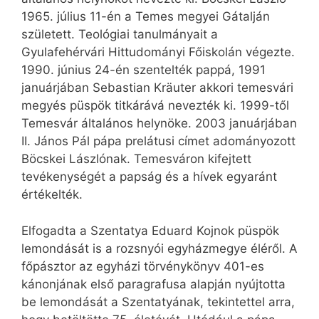
1965. július 11-én a Temes megyei Gátalján
született. Teológiai tanulmányait a
Gyulafehérvári Hittudományi Főiskolán végezte.
1990. június 24-én szentelték pappá, 1991
januárjában Sebastian Kräuter akkori temesvári
megyés püspök titkárává nevezték ki. 1999-től
Temesvár általános helynöke. 2003 januárjában
II. János Pál pápa prelátusi címet adományozott
Böcskei Lászlónak. Temesváron kifejtett
tevékenységét a papság és a hívek egyaránt
értékelték.
Elfogadta a Szentatya Eduard Kojnok püspök
lemondását is a rozsnyói egyházmegye éléről. A
főpásztor az egyházi törvénykönyv 401-es
kánonjának első paragrafusa alapján nyújtotta
be lemondását a Szentatyának, tekintettel arra,