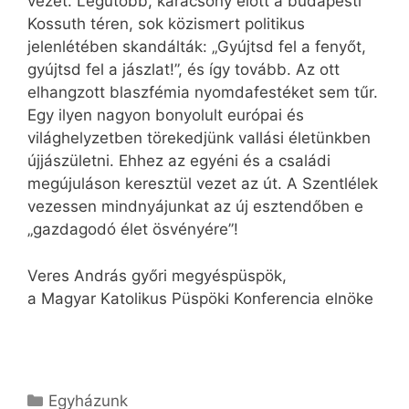
vezet. Legutóbb, karácsony előtt a budapesti
Kossuth téren, sok közismert politikus
jelenlétében skandálták: „Gyújtsd fel a fenyőt,
gyújtsd fel a jászlat!”, és így tovább. Az ott
elhangzott blaszfémia nyomdafestéket sem tűr.
Egy ilyen nagyon bonyolult európai és
világhelyzetben törekedjünk vallási életünkben
újjászületni. Ehhez az egyéni és a családi
megújuláson keresztül vezet az út. A Szentlélek
vezessen mindnyájunkat az új esztendőben e
„gazdagodó élet ösvényére”!
Veres András győri megyéspüspök,
a Magyar Katolikus Püspöki Konferencia elnöke
Kategória
Egyházunk