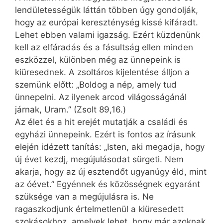
lendületességük láttán többen úgy gondolják,
hogy az európai kereszténység kissé kifáradt.
Lehet ebben valami igazság. Ezért küzdenünk
kell az elfáradás és a fásultság ellen minden
eszközzel, különben még az ünnepeink is
kiüresednek. A zsoltáros kijelentése álljon a
szemünk előtt: „Boldog a nép, amely tud
ünnepelni. Az ilyenek arcod világosságánál
járnak, Uram.” (Zsolt 89,16.)
Az élet és a hit erejét mutatják a családi és
egyházi ünnepeink. Ezért is fontos az írásunk
elején idézett tanítás: „Isten, aki megadja, hogy
új évet kezdj, megújulásodat sürgeti. Nem
akarja, hogy az új esztendőt ugyanúgy éld, mint
az óévet.” Egyénnek és közösségnek egyaránt
szüksége van a megújulásra is. Ne
ragaszkodjunk értelmetlenül a kiüresedett
szokásokhoz, amelyek lehet, hogy már azoknak