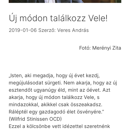
Új módon találkozz Vele!
2019-01-06
Szerző:
Veres András
Fotó: Merényi Zita
„Isten, aki megadja, hogy új évet kezdj,
megújulásodat sürgeti. Nem akarja, hogy az új
esztendőt ugyanúgy éld, mint az óévet. Azt
akarja, hogy új módon találkozz Vele, s
mindazokkal, akikkel csak összeakadsz.
Ráléptél egy gazdagodó élet ösvényére.”
(Wilfrid Stinissen OCD)
Ezzel a kölcsönbe vett idézettel szeretnénk