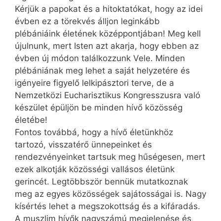
Kérjük a papokat és a hitoktatókat, hogy az idei
évben ez a törekvés álljon leginkább
plébániáink életének középpontjában! Meg kell
újulnunk, mert Isten azt akarja, hogy ebben az
évben új módon találkozzunk Vele. Minden
plébániának meg lehet a saját helyzetére és
igényeire figyelő lelkipásztori terve, de a
Nemzetközi Eucharisztikus Kongresszusra való
készület épüljön be minden hívő közösség
életébe!
Fontos továbbá, hogy a hívő életünkhöz
tartozó, visszatérő ünnepeinket és
rendezvényeinket tartsuk meg hűségesen, mert
ezek alkotják közösségi vallásos életünk
gerincét. Legtöbbször bennük mutatkoznak
meg az egyes közösségek sajátosságai is. Nagy
kísértés lehet a megszokottság és a kifáradás.
A muszlim hívők nagyszámú megjelenése és