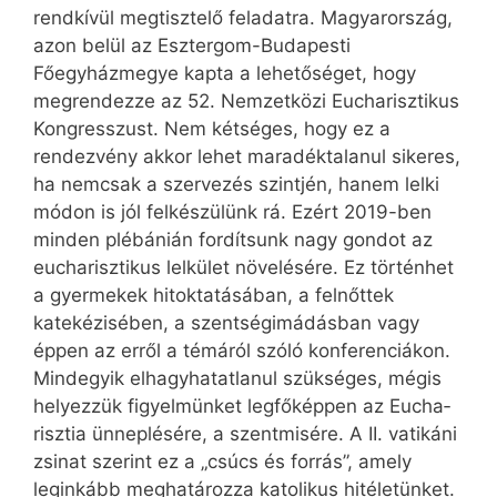
rendkívül megtisztelő feladatra. Magyarország,
azon belül az Esztergom-Budapesti
Főegyházmegye kapta a lehetőséget, hogy
megrendezze az 52. Nemzetközi Eucharisztikus
Kongresszust. Nem kétséges, hogy ez a
rendezvény akkor lehet maradéktalanul sikeres,
ha nemcsak a szervezés szintjén, hanem lelki
módon is jól felkészülünk rá. Ezért 2019-ben
minden plébánián fordítsunk nagy gondot az
eucharisztikus lelkület növelésére. Ez történhet
a gyermekek hitoktatásában, a felnőttek
katekézisében, a szentségimádásban vagy
éppen az erről a témáról szóló konferenciákon.
Mindegyik elhagyhatatlanul szükséges, mégis
helyezzük figyelmünket legfőképpen az Eu­cha­­
risztia ünneplésére, a szentmisére. A II. vatikáni
zsinat szerint ez a „csúcs és forrás”, amely
leginkább meghatározza katolikus hitéletünket.