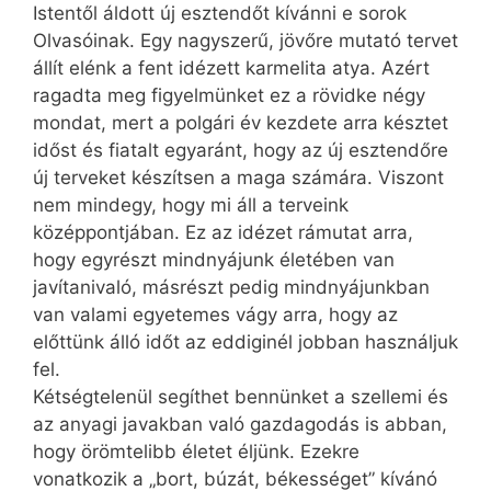
Istentől áldott új esztendőt kívánni e sorok
Olvasóinak. Egy nagyszerű, jövőre mutató tervet
állít elénk a fent idézett karmelita atya. Azért
ragadta meg figyelmünket ez a rövidke négy
mondat, mert a polgári év kezdete arra késztet
időst és fiatalt egyaránt, hogy az új esztendőre
új terveket készítsen a maga számára. Viszont
nem mind­egy, hogy mi áll a terveink
középpontjában. Ez az idézet rámutat arra,
hogy egyrészt mindnyájunk életében van
javítanivaló, másrészt pedig mindnyájunkban
van valami egyetemes vágy arra, hogy az
előttünk álló időt az eddiginél jobban használjuk
fel.
Kétségtelenül segíthet bennünket a szellemi és
az anyagi javakban való gazdagodás is abban,
hogy örömtelibb életet éljünk. Ezekre
vonatkozik a „bort, búzát, békességet” kívánó