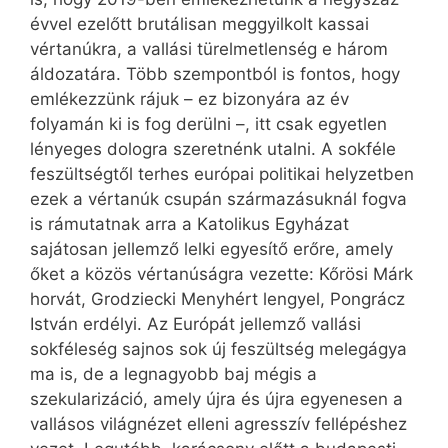
évvel ezelőtt brutálisan meggyilkolt kassai
vértanúkra, a vallási türelmetlenség e három
áldozatára. Több szempontból is fontos, hogy
emlékezzünk rájuk – ez bizonyára az év
folyamán ki is fog derülni –, itt csak egyetlen
lényeges dologra szeretnénk utalni. A sokféle
feszültségtől terhes európai politikai helyzetben
ezek a vértanúk csupán származásuknál fogva
is rámutatnak arra a Katolikus Egyházat
sajátosan jellemző lelki egyesítő erőre, amely
őket a közös vértanúságra vezette: Kőrösi Márk
horvát, Grodziecki Menyhért lengyel, Pongrácz
István erdélyi. Az Európát jellemző vallási
sokféleség sajnos sok új feszültség melegágya
ma is, de a legnagyobb baj mégis a
szekularizáció, amely újra és újra egyenesen a
vallásos világnézet elleni agresszív fellépéshez