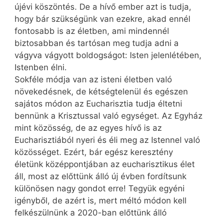
újévi köszöntés. De a hívő ember azt is tudja,
hogy bár szükségünk van ezekre, akad ennél
fontosabb is az életben, ami mindennél
biztosabban és tartósan meg tudja adni a
vágyva vágyott boldogságot: Isten jelenlétében,
Istenben élni.
Sokféle módja van az isteni életben való
növekedésnek, de kétségtelenül és egészen
sajátos módon az Eucharisztia tudja éltetni
bennünk a Krisztussal való egységet. Az Egyház
mint közösség, de az egyes hívő is az
Eucharisztiából nyeri és éli meg az Istennel való
közösséget. Ezért, bár egész keresztény
életünk középpontjában az eucharisztikus élet
áll, most az előttünk álló új évben fordítsunk
különösen nagy gondot erre! Tegyük egyéni
igényből, de azért is, mert méltó módon kell
felkészülnünk a 2020-ban előttünk álló