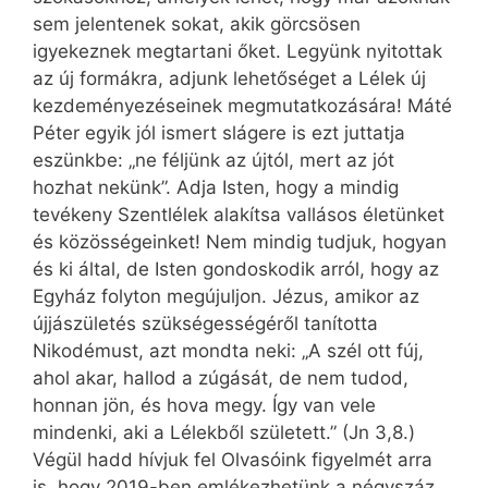
sem jelentenek sokat, akik görcsösen
igyekeznek megtartani őket. Legyünk nyitottak
az új formákra, adjunk lehetőséget a Lélek új
kezdeményezéseinek megmutatkozására! Máté
Péter egyik jól ismert slágere is ezt juttatja
eszünkbe: „ne féljünk az újtól, mert az jót
hozhat nekünk”. Adja Isten, hogy a mindig
tevékeny Szentlélek alakítsa vallásos életünket
és közösségeinket! Nem mindig tudjuk, hogyan
és ki által, de Isten gondoskodik arról, hogy az
Egyház folyton megújuljon. Jézus, amikor az
újjászületés szükségességéről tanította
Nikodémust, azt mondta neki: „A szél ott fúj,
ahol akar, hallod a zúgását, de nem tudod,
honnan jön, és hova megy. Így van vele
mindenki, aki a Lélekből született.” (Jn 3,8.)
Végül hadd hívjuk fel Olvasóink figyelmét arra
is, hogy 2019-ben emlékezhetünk a négyszáz