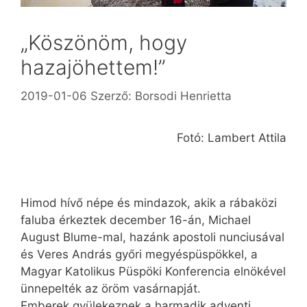
„Köszönöm, hogy
hazajöhettem!”
2019-01-06
Szerző:
Borsodi Henrietta
Fotó: Lambert Attila
Himod hívő népe és mind­azok, akik a rábaközi
faluba érkeztek december 16-án, Michael
August Blume-mal, hazánk apos­­toli nunciusával
és Veres András győri megyéspüspökkel, a
Magyar Katolikus Püspöki Konferencia elnökével
ünnepelték az öröm vasárnapját.
Emberek gyülekeznek a harmadik adventi