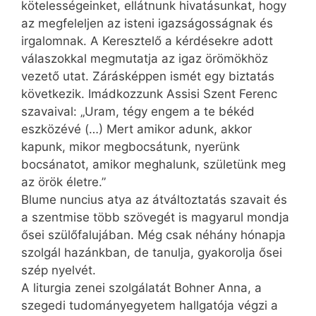
kötelességeinket, ellátnunk hivatásunkat, hogy
az megfeleljen az isteni igazságosságnak és
irgalomnak. A Keresztelő a kérdésekre adott
válaszokkal megmutatja az igaz örömökhöz
vezető utat. Zárásképpen ismét egy biztatás
következik. Imádkozzunk Assisi Szent Ferenc
szavaival: „Uram, tégy engem a te békéd
eszközévé (…) Mert amikor adunk, akkor
kapunk, mikor megbocsátunk, nyerünk
bocsánatot, amikor meghalunk, születünk meg
az örök életre.”
Blume nuncius atya az átváltoztatás szavait és
a szentmise több szövegét is magyarul mondja
ősei szülőfalujában. Még csak néhány hónapja
szolgál hazánkban, de tanulja, gyakorolja ősei
szép nyelvét.
A liturgia zenei szolgálatát Bohner Anna, a
szegedi tudományegyetem hallgatója végzi a