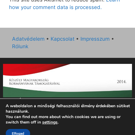
how your comment data is processed.
Adatvédelem
•
Kapcsolat
•
Impresszum
•
Rólunk
„Az Új Ember katolikus hetilap 2014. évi működésének
A weboldalon a minőségi felhasználói élmény érdekében sütiket
támogatását az EGYH-KCP-14-P-0121 sz. támogatási
használunk.
szerződés keretében 3 000 000 Ft összegben támogatta az
You can find out more about which cookies we are using or
Emberi Erőforrások Minisztériuma.”
switch them off in
settings
.
© 2026 Magyar Kurír - Új Ember
• Készült
GeneratePress
Elfogad