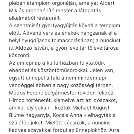
plébániatemplom orgonáján, amelyet Albert
Miklós orgonaépítő mester a látogatás
alkalmából restaurált.
A szentmisét gyertyagyújtás követi a templom
előtt. Adventi vers és énekek hangzanak el a
helyi nyugdíjasok tolmácsolásában; a nunciust
itt Áldozó István, a győri levéltár főlevéltárosa
köszönti.
Az ünnepnap a kultúrházban folytatódik
ebéddel és köszöntőműsorokkal. Jelen van,
együtt ünnepel a falu a nem mindennapi
vendéggel ebben a nagy közösségi térben.
Módos Ferenc polgármester röviden felidézi
Himod történetét, kiemelve azt az időszakot,
amikor oly sokan – köztük Michael August
Blume nagyanyja, Kocsis Anna – elhagyták a
szülőföldjüket. Mielőtt búcsúzik, a nuncius
kedves szavakkal fordul az ünneplőkhöz. Arra