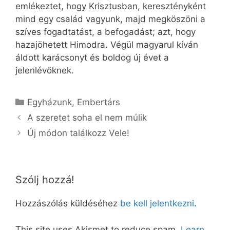
emlékeztet, hogy Krisztusban, keresztényként
mind egy család vagyunk, majd megköszöni a
szíves fogadtatást, a befogadást; azt, hogy
hazajöhetett Himodra. Végül magyarul kíván
áldott karácsonyt és boldog új évet a
jelenlévőknek.
Kategória
Egyházunk
,
Embertárs
A szeretet soha el nem múlik
Új módon találkozz Vele!
Szólj hozzá!
Hozzászólás küldéséhez
be kell jelentkezni
.
This site uses Akismet to reduce spam.
Learn