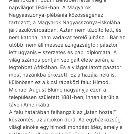
Államokban, South Bendben látta meg a
napvilágot 1946-ban. A Magyarok
Nagyasszonya-plébánia közösségéhez
tartozott, a Magyarok Nagyasszonya-iskolába
járt szülővárosában. Aztán nem tűzoltó lett, és
nem katona, nem vadakat terelő juhász… Bár ez
utóbbi nem áll messze az igazságtól: pásztor
lett ugyanis – szerzetes és pap, diplomata. A
világ számos pontján szolgált élete során, a
legtöbbet Afrikában. És e világot látott pásztor
most hazánkba érkezett. Ez a hazája neki is,
különösen ez a kicsi rábaközi falu: Himod.
Michael August Blume nagyanyja ezen a
településen született 1881-ben, innen került a
távoli Amerikába.
A falu határában felhangzik az „Isten hozta!”
köszöntés, az arcokon derű. Az egyházközség
világi elnöke egy himodi mondást idéz, amely e