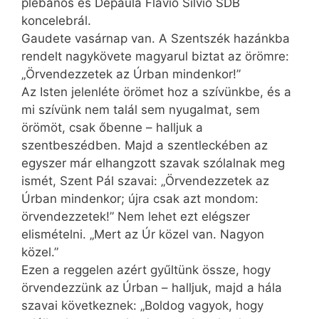
plébános és Depaula Flavio Silvio SDB
koncelebrál.
Gaudete vasárnap van. A Szentszék hazánkba
rendelt nagykövete magyarul biztat az örömre:
„Örvendezzetek az Úrban mindenkor!”
Az Isten jelenléte örömet hoz a szívünkbe, és a
mi szívünk nem talál sem nyugalmat, sem
örömöt, csak őbenne – halljuk a
szentbeszédben. Majd a szentleckében az
egyszer már elhangzott szavak szólalnak meg
ismét, Szent Pál szavai: „Örvendezzetek az
Úrban mindenkor; újra csak azt mondom:
örvendezzetek!” Nem lehet ezt elégszer
elismételni. „Mert az Úr közel van. Nagyon
közel.”
Ezen a reggelen azért gyűltünk össze, hogy
örvendezzünk az Úrban – halljuk, majd a hála
szavai következnek: „Boldog vagyok, hogy