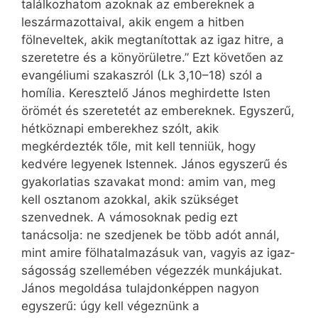
találkozhatom azoknak az embereknek a
leszármazottaival, akik engem a hitben
fölneveltek, akik megtanítottak az igaz hitre, a
szeretetre és a könyörületre.” Ezt követően az
evangéliumi szakaszról (Lk 3,10–18) szól a
homília. Keresztelő János meghirdette Isten
örömét és szeretetét az embereknek. Egyszerű,
hétköznapi emberekhez szólt, akik
megkérdezték tőle, mit kell tenniük, hogy
kedvére legyenek Istennek. János egyszerű és
gyakorlatias szavakat mond: amim van, meg
kell osztanom azokkal, akik szükséget
szenvednek. A vámosoknak pedig ezt
tanácsolja: ne szedjenek be több adót annál,
mint amire fölhatalmazásuk van, vagyis az igaz­
ságosság szellemében végezzék munkájukat.
János megoldása tulajdonképpen nagyon
egyszerű: úgy kell végeznünk a