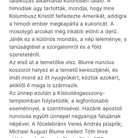
találkozás alkalmával különösen találó. A
himodiak úgy tartották, mondja, hogy mire
Kolumbusz Kristóf felfedezte Amerikát, addigra
a himodi ember megkapálta a kukoricát. A
mosolygó arcokat még inkább elönti a derű.
Játék ez a különös mondás, a nép leleménye, s
tanúságtétel a szorgalomról és a föld
szeretetéről.
Az első út a temetőbe visz. Blume nuncius
koszorút helyez el a temető keresztjénél, és
imát mond az itt nyugvókért, köztük azokért,
akiktől ő maga is származik.
Az ünnep ezután a Kisbol­dogasszony-
templomban folytatódik; a legfontosabb
eseménnyel, a szentmisével. Hazánk apostoli
nunciusa együtt ünnepel nagyanyja falujának
népével. A főce­leb­ráns Veres András püspök;
Michael August Blume mellett Tóth Imre