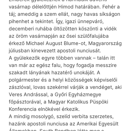
vasárnap délelőttjén Himod határában. Fehér a
táj; ameddig a szem ellát, nagy havas síkságon
pihenhet a tekintet. Így, igazi ünnepváró,
decemberi ruhába öltözötten köszönti a vidék
az öröm vasárnapján az ősei szülőfalujába
érkező Michael August Blume-ot, Magyarország
júliusban kinevezett apostoli nunciusát.
A gyülekezők egyre többen vannak – talán itt
van már az egész falu, hogy fogadja messzire
szakadt lányának hazatérő unokáját. A
polgármester és a helyi közösségek képviselői
zászlóval, lovas szekérrel várják a vendéget, aki
Veres Andrással, a Győri Egyházmegye
főpásztorával, a Magyar Katolikus Püspöki
Konferencia elnökével érkezik.
A mindig mosolygó, szelíd verbita szerzetes,
hazánk apostoli nunciusa az Amerikai Egyesült