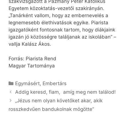
szakvizsgázott a Pázmány Péter Katolikus
Egyetem közoktatás-vezetői szakirányán.
„Tanárként vallom, hogy az embernevelés a
legnemesebb élethivatások egyike. Piarista
igazgatóként fontosnak tartom, hogy diákjaink
igazán jó közösségre találjanak az iskolában” –
vallja Kalász Ákos.
Forrás: Piarista Rend
Magyar Tartománya
Kategória
Egymásért
,
Embertárs
Addig keresd, fiam, amíg meg nem találod!
„Jézus nem olyan követőket akar, akik
rosszkedvűen bandukolnak mögötte”