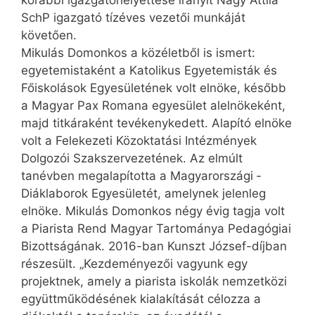
korábbi igazgatóhelyettese irányít Nagy Attila
SchP igazgató tízéves vezetői munkáját
követően.
Mikulás Domonkos a közéletből is ismert:
egyetemistaként a Katolikus Egyetemisták és
Főiskolások Egyesületének volt elnöke, később
a Magyar Pax Romana egyesület alelnökeként,
majd titkáraként tevékenykedett. Alapító elnöke
volt a Felekezeti Közoktatási Intézmények
Dolgozói Szakszervezetének. Az elmúlt
tanévben megalapította a Magyarországi ­
Diáklaborok Egyesületét, amelynek jelenleg
elnöke. Mikulás Domonkos négy évig tagja volt
a Piarista Rend Magyar Tartománya Pedagógiai
Bizottságának. 2016-ban Kunszt József-díjban
részesült. „Kezdeményezői vagyunk egy
projektnek, amely a piarista iskolák nemzetközi
együttműködésének kialakítását célozza a