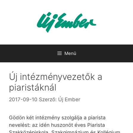
Kilépés
a
tartalomba
Menü
Új intézményvezetők a
piaristáknál
2017-09-10
Szerző:
Új Ember
Gödön két intézmény szolgálja a piarista
nevelést: az idén huszonöt éves Piarista
Szakközépiskola, Szakgimnázium és Kollégium,