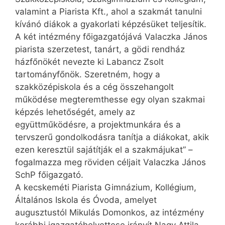
valamint a Piarista Kft., ahol a szakmát tanulni
kívánó diákok a gyakorlati képzésüket teljesítik.
A két intézmény főigazgatójává ­Valaczka János
piarista szerzetest, tanárt, a gödi rendház
házfőnökét nevezte ki Labancz Zsolt
tartományfőnök. Szeretném, hogy a
szakközépiskola és a cég összehangolt
működése megteremthesse egy olyan szakmai
képzés lehetőségét, amely az
együttműködésre, a projektmunkára és a
tervszerű gondolkodásra tanítja a diákokat, akik
ezen keresztül sajátítják el a szakmájukat” –
fogalmazza meg röviden céljait Valaczka János
SchP főigazgató.
A kecskeméti Piarista Gimnázium, Kollégium,
Általános Iskola és Óvoda, amelyet
augusztustól Mikulás Domonkos, az intézmény