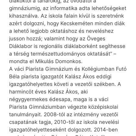
diákoktól a tanárokig, az óvodától a
gimnáziumig, az informatika adta lehetőségeket
kihasználva. Az iskola falain kívül is szeretnénk
azért dolgozni, hogy Kecskeméten minden diák
a lehető legjobb oktatáshoz és neveléshez
jusson hozzá; valamint hogy az Öveges
Diáklabor is regionális diáklaborként segíthesse
a térség természettudományos oktatását” –
mondta el Mikulás Domonkos.
A váci Piarista Gimnázium és Kollégiumban Futó
Béla piarista igazgatót Kalász Ákos eddigi
igazgatóhelyettes követi a vezetői székben. A
harmincöt éves Kalász Ákos, aki
négygyermekes édesapa, maga is a váci
Piarista Gimnáziumban végezte középiskolai
tanulmányait. 2008-tól az intézmény vezetői
csapatának tagja, 2010-től az iskola nevelési
igazgatóhelyetteseként dolgozott. 2014-ben