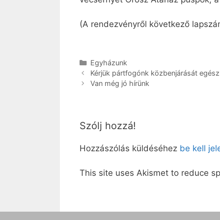
(A rendezvényről következő lapsz
Kategória
Egyházunk
Kérjük pártfogónk közbenjárását egész
Van még jó hírünk
Szólj hozzá!
Hozzászólás küldéséhez
be kell je
This site uses Akismet to reduce 