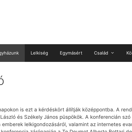
gyházunk
Lelkiség
Egymásért
Család
Kö
ó
 napokon is ezt a kérdéskört állítják középpontba. A re
 László és Székely János püspökök. A konferencián szó e
emberek lelkigondozásáról, valamint az internetes evang
konferencia zárónapján a Te Deumot Alberto Bottari de 