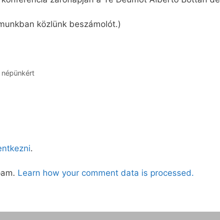
ámunkban közlünk beszámolót.)
 népünkért
lentkezni
.
spam.
Learn how your comment data is processed.