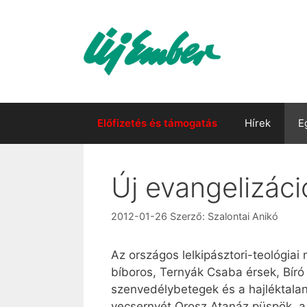
Kilépés
a
tartalomba
Előfizetés és támogatás
Hírek
E
Új evangelizáci
2012-01-26
Szerző:
Szalontai Anikó
Az országos lelkipásztori-teológiai
bíboros, Ternyák Csaba érsek, Bíró
szenvedélybetegek és a hajléktalan 
vecsernyét Orosz Atanáz püspök, a 