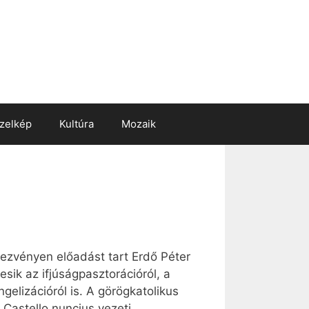
zelkép
Kultúra
Mozaik
ndezvényen előadást tart Erdő Péter
sik az ifjúságpasztorációról, a
elizációról is. A görögkatolikus
Castello nuncius vezeti.