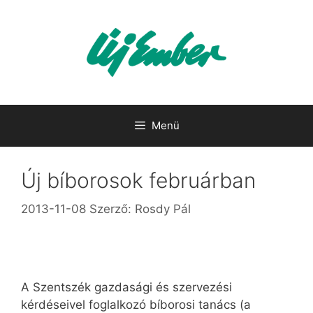
Kilépés
a
tartalomba
Menü
Új bíborosok februárban
2013-11-08
Szerző:
Rosdy Pál
A Szentszék gazdasági és szervezési
kérdéseivel foglalkozó bíborosi tanács (a