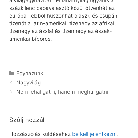
a világegyházban. Pillanatnyilag ugyanis a
százkilenc pápaválasztó közül ötvenhét az
európai (ebből huszonhat olasz), és csupán
tizenöt a latin-amerikai, tizenegy az afrikai,
tizenegy az ázsiai és tizennégy az észak-
amerikai bíboros.
Kategória
Egyházunk
Nagyvilág
Nem lehallgatni, hanem meghallgatni
Szólj hozzá!
Hozzászólás küldéséhez
be kell jelentkezni
.