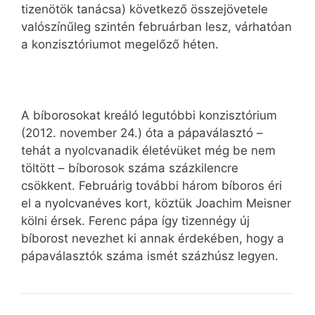
tizenötök tanácsa) következő összejövetele
valószínűleg szintén februárban lesz, várhatóan
a konzisztóriumot megelőző héten.
A bíborosokat kreáló legutóbbi konzisztórium
(2012. november 24.) óta a pápaválasztó –
tehát a nyolcvanadik életévüket még be nem
töltött – bíborosok száma százkilencre
csökkent. Februárig további három bíboros éri
el a nyolcvanéves kort, köztük Joachim Meisner
kölni érsek. Ferenc pápa így tizennégy új
bíborost nevezhet ki annak érdekében, hogy a
pápaválasztók száma ismét százhúsz legyen.