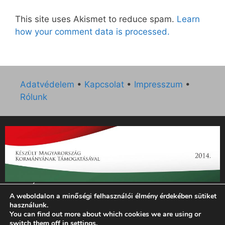
This site uses Akismet to reduce spam.
Learn
how your comment data is processed.
Adatvédelem
•
Kapcsolat
•
Impresszum
•
Rólunk
„Az Új Ember katolikus hetilap 2014. évi működésének
A weboldalon a minőségi felhasználói élmény érdekében sütiket
támogatását az EGYH-KCP-14-P-0121 sz. támogatási
használunk.
szerződés keretében 3 000 000 Ft összegben támogatta az
You can find out more about which cookies we are using or
Emberi Erőforrások Minisztériuma.”
switch them off in
settings
.