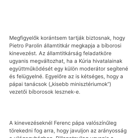
Megfigyelők korántsem tartják biztosnak, hogy
Pietro Parolin államtitkár megkapja a bíborosi
kinevezést. Az államtitkárság feladatköre
ugyanis megváltozhat, ha a Kúria hivatalainak
együttműködését egy külön moderátor segítené
és felügyelné. Egyelőre az is kétséges, hogy a
pápai tanácsok („kisebb minisztériumok”)
vezetői bíborosok lesznek-e.
A kinevezéseknél Ferenc pápa valószínűleg
törekedni fog arra, hogy javuljon az arányosság