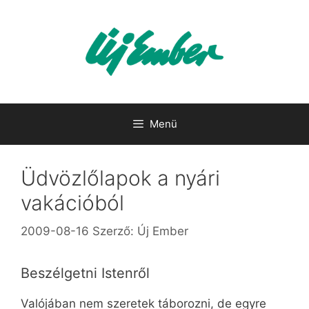
Kilépés
a
tartalomba
Menü
Üdvözlőlapok a nyári
vakációból
2009-08-16
Szerző:
Új Ember
Beszélgetni Istenről
Valójában nem szeretek táborozni, de egyre