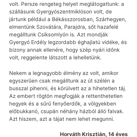
volt. Persze rengeteg helyet meglátogattunk: a
szállásunk Gyergyószentmiklóson volt, de
jártunk például a Békásszorosban, Szárhegyen,
elmentünk Szovátára, Parajdra, sőt hazafelé
megálltunk Csíksomlyón is. Azt mondják
Gyergyó Erdély legzordabb éghajlatú vidéke, és
bizony annak ellenére, hogy szép nyári időnk
volt, reggelente látszott a lehelletünk.
Nekem a legnagyobb élmény az volt, amikor
egyszerűen csak megálltunk az út szélén a
busszal pihenni, és körülvett az a hihetetlen táj.
Az embert rögtön megfogják a rettenthetetlen
hegyek és a sűrű fenyőerdők, a völgyekben
előbukkanó, csupán néhány házból álló falvak.
Azt hiszem, azt a tájat nem lehet megunni.
Horváth Krisztián, 14 éves