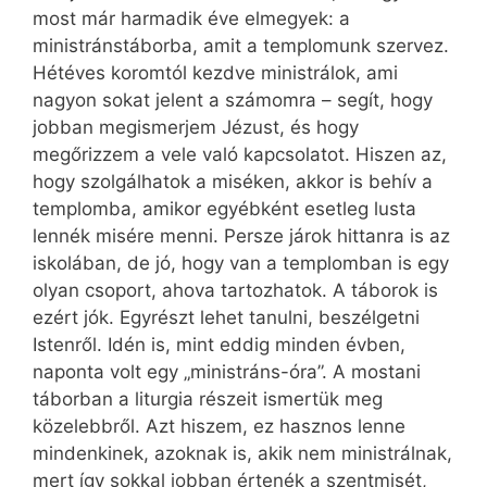
most már harmadik éve elmegyek: a
ministránstáborba, amit a templomunk szervez.
Hétéves koromtól kezdve ministrálok, ami
nagyon sokat jelent a számomra – segít, hogy
jobban megismerjem Jézust, és hogy
megőrizzem a vele való kapcsolatot. Hiszen az,
hogy szolgálhatok a miséken, akkor is behív a
templomba, amikor egyébként esetleg lusta
lennék misére menni. Persze járok hittanra is az
iskolában, de jó, hogy van a templomban is egy
olyan csoport, ahova tartozhatok. A táborok is
ezért jók. Egyrészt lehet tanulni, beszélgetni
Istenről. Idén is, mint eddig minden évben,
naponta volt egy „ministráns-óra”. A mostani
táborban a liturgia részeit ismertük meg
közelebbről. Azt hiszem, ez hasznos lenne
mindenkinek, azoknak is, akik nem ministrálnak,
mert így sokkal jobban értenék a szentmisét,