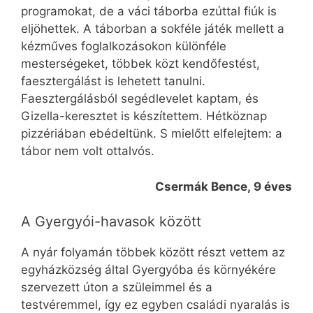
programokat, de a váci táborba ezúttal fiúk is
eljöhettek. A táborban a sokféle játék mellett a
kézműves foglalkozásokon különféle
mesterségeket, többek közt kendőfestést,
faesztergálást is lehetett tanulni.
Faesztergálásból segédlevelet kaptam, és
Gizella-keresztet is készítettem. Hétköznap
pizzériában ebédeltünk. S mielőtt elfelejtem: a
tábor nem volt ottalvós.
Csermák Bence, 9 éves
A Gyergyói-havasok között
A nyár folyamán többek között részt vettem az
egyházközség által Gyergyóba és környékére
szervezett úton a szüleimmel és a
testvéremmel, így ez egyben családi nyaralás is