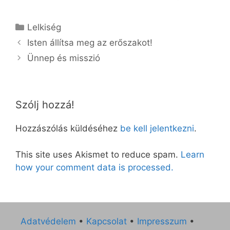
Kategória
Lelkiség
Isten állítsa meg az erőszakot!
Ünnep és misszió
Szólj hozzá!
Hozzászólás küldéséhez
be kell jelentkezni
.
This site uses Akismet to reduce spam.
Learn
how your comment data is processed.
Adatvédelem
•
Kapcsolat
•
Impresszum
•