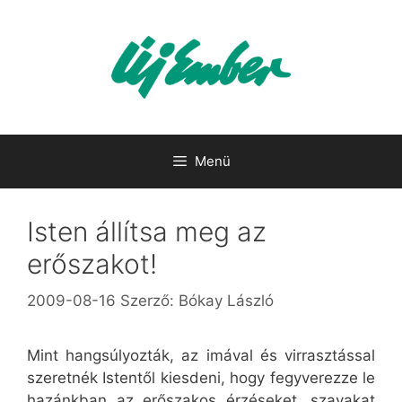
Kilépés
a
tartalomba
Menü
Isten állítsa meg az
erőszakot!
2009-08-16
Szerző:
Bókay László
Mint hangsúlyozták, az imával és virrasztással
szeretnék Istentől kiesdeni, hogy fegyverezze le
hazánkban az erőszakos érzéseket, szavakat