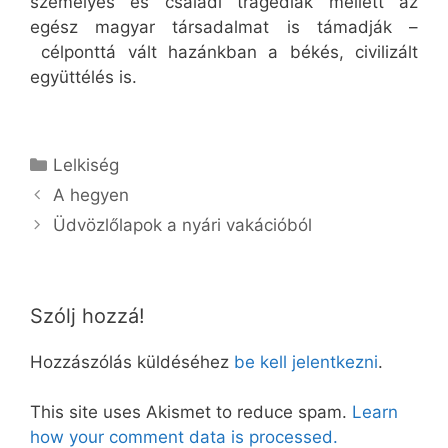
személyes és családi tragédiák mellett az
egész magyar társadalmat is támadják –
célponttá vált hazánkban a békés, civilizált
együttélés is.
Kategória
Lelkiség
A hegyen
Üdvözlőlapok a nyári vakációból
Szólj hozzá!
Hozzászólás küldéséhez
be kell jelentkezni
.
This site uses Akismet to reduce spam.
Learn
how your comment data is processed.