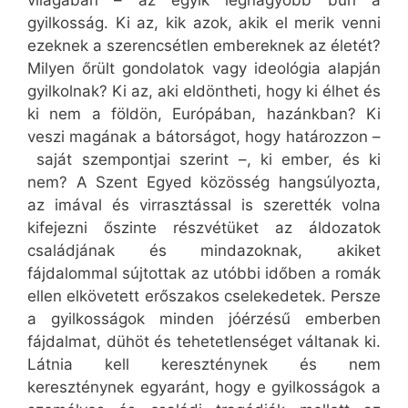
világában – az egyik legnagyobb bűn a
gyilkosság. Ki az, kik azok, akik el merik venni
ezeknek a szerencsétlen embereknek az életét?
Milyen őrült gondolatok vagy ideológia alapján
gyilkolnak? Ki az, aki eldöntheti, hogy ki élhet és
ki nem a földön, Európában, hazánkban? Ki
veszi magának a bátorságot, hogy határozzon –
saját szempontjai szerint –, ki ember, és ki
nem? A Szent Egyed közösség hangsúlyozta,
az imával és virrasztással is szerették volna
kifejezni őszinte részvétüket az áldozatok
családjának és mindazoknak, akiket
fájdalommal sújtottak az utóbbi időben a romák
ellen elkövetett erőszakos cselekedetek. Persze
a gyilkosságok minden jóérzésű emberben
fájdalmat, dühöt és tehetetlenséget váltanak ki.
Látnia kell kereszténynek és nem
kereszténynek egyaránt, hogy e gyilkosságok a