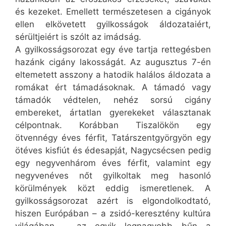
és kezeket. Emellett természetesen a cigányok
ellen elkövetett gyilkosságok áldozataiért,
sérültjeiért is szólt az imádság.
A gyilkosságsorozat egy éve tartja rettegésben
hazánk cigány lakosságát. Az augusztus 7-én
eltemetett asszony a hatodik halálos áldozata a
romákat ért támadásoknak. A támadó vagy
támadók védtelen, nehéz sorsú cigány
embereket, ártatlan gyerekeket választanak
célpontnak. Korábban Tiszalökön egy
ötvennégy éves férfit, Tatárszentgyörgyön egy
ötéves kisfiút és édesapját, Nagycsécsen pedig
egy negyvenhárom éves férfit, valamint egy
negyvenéves nőt gyilkoltak meg hasonló
körülmények közt eddig ismeretlenek. A
gyilkosságsorozat azért is elgondolkodtató,
hiszen Európában – a zsidó-keresztény kultúra