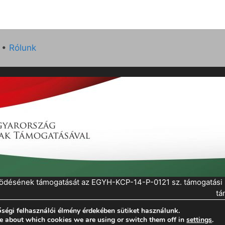
•
Rólunk
működésének támogatását az EGYH-KCP-14-P-0121 sz. támogatás
tá
ségi felhasználói élmény érdekében sütiket használunk.
eratePress
e about which cookies we are using or switch them off in
settings
.