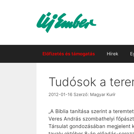
Kilépés
a
tartalomba
Előfizetés és támogatás
Hírek
E
Tudósok a terem
2012-01-16
Szerző:
Magyar Kurír
„A Biblia tanítása szerint a teremt
Veres András szombathelyi főpászto
Társulat gondozásában megjelent k
tavaly október 8-án előadás-soroza