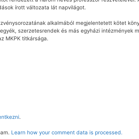
sok írott változata lát napvilágot.
ndezvénysorozatának alkalmából megjelentetett kötet kö
gyék, szerzetesrendek és más egyházi intézmények me
 az MKPK titkársága.
lentkezni
.
spam.
Learn how your comment data is processed.