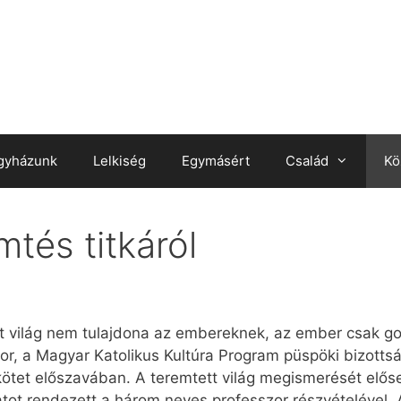
gyházunk
Lelkiség
Egymásért
Család
Kö
tés titkáról
ett világ nem tulajdona az embereknek, az ember csak go
r, a Magyar Katolikus Kultúra Program püspöki bizotts
ötet előszavában. A teremtett világ megismerését elős
tot rendezett a három neves professzor részvételével. 