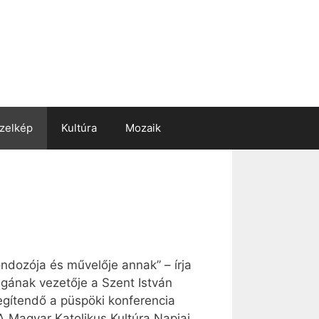
zelkép
Kultúra
Mozaik
ndozója és művelője annak” – írja
ágának vezetője a Szent István
egítendő a püspöki konferencia
A Magyar Katolikus Kultúra Napjai