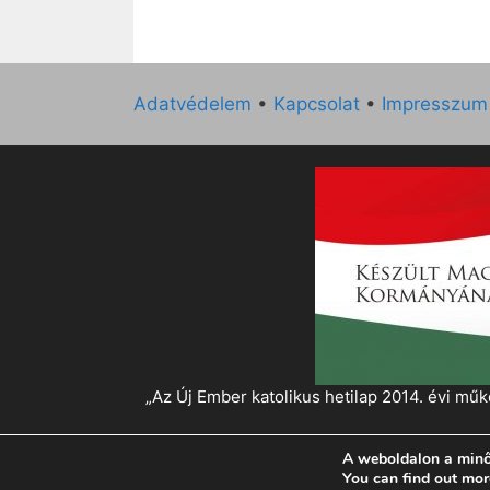
Adatvédelem
•
Kapcsolat
•
Impresszum
„Az Új Ember katolikus hetilap 2014. évi 
A weboldalon a minő
© 2026 Magyar Kurír - Új Ember
• Készült
Gen
You can find out mor