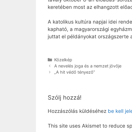
keretében most az elhangzott előadá
A katolikus kultúra napjai idei re
kapható, a magyarországi egyházme
juttat el példányokat országszerte
Kategória
Közelkép
A nevelés joga és a nemzet jövője
„A hit védő tényező”
Szólj hozzá!
Hozzászólás küldéséhez
be kell je
This site uses Akismet to reduce 