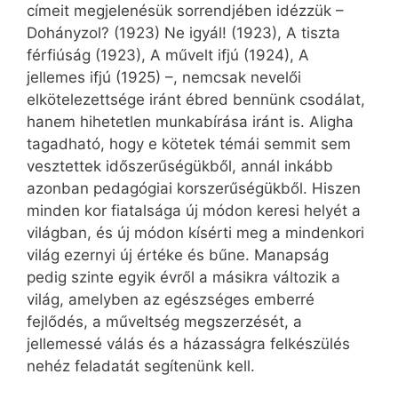
címeit megjelenésük sorrendjében idézzük –
Dohányzol? (1923) Ne igyál! (1923), A tiszta
férfiúság (1923), A művelt ifjú (1924), A
jellemes ifjú (1925) –, nemcsak nevelői
elkötelezettsége iránt ébred bennünk csodálat,
hanem hihetetlen munkabírása iránt is. Aligha
tagadható, hogy e kötetek témái semmit sem
vesztettek időszerűségükből, annál inkább
azonban pedagógiai korszerűségükből. Hiszen
minden kor fiatalsága új módon keresi helyét a
világban, és új módon kísérti meg a mindenkori
világ ezernyi új értéke és bűne. Manapság
pedig szinte egyik évről a másikra változik a
világ, amelyben az egészséges emberré
fejlődés, a műveltség megszerzését, a
jellemessé válás és a házasságra felkészülés
nehéz feladatát segítenünk kell.