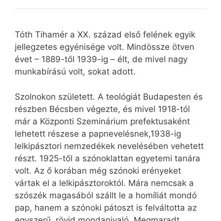
Tóth Tihamér a XX. század első felének egyik
jellegzetes egyénisége volt. Mindössze ötven
évet – 1889-től 1939-ig – élt, de mivel nagy
munkabírású volt, sokat adott.
Szolnokon született. A teológiát Budapesten és
részben Bécsben végezte, és mivel 1918-tól
már a Központi Szeminárium prefektusaként
lehetett részese a papnevelésnek,1938-ig
lelkipásztori nemzedékek nevelésében vehetett
részt. 1925-től a szónoklattan egyetemi tanára
volt. Az ő korában még szónoki erényeket
vártak el a lelkipásztoroktól. Mára nemcsak a
szószék magasából szállt le a homíliát mondó
pap, hanem a szónoki pátoszt is felváltotta az
egyszerű, rövid mondanivaló. Megmaradt