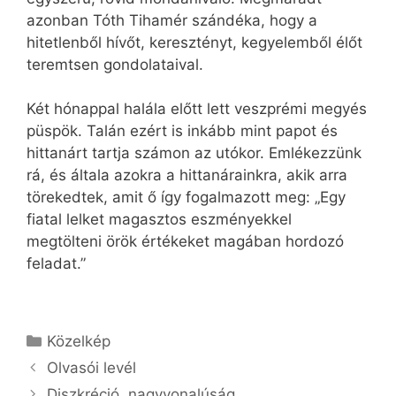
azonban Tóth Tihamér szándéka, hogy a
hitetlenből hívőt, keresztényt, kegyelemből élőt
teremtsen gondolataival.
Két hónappal halála előtt lett veszprémi megyés
püspök. Talán ezért is inkább mint papot és
hittanárt tartja számon az utókor. Emlékezzünk
rá, és általa azokra a hittanárainkra, akik arra
törekedtek, amit ő így fogalmazott meg: „Egy
fiatal lelket magasztos eszményekkel
megtölteni örök értékeket magában hordozó
feladat.”
Kategória
Közelkép
Olvasói levél
Diszkréció, nagyvonalúság