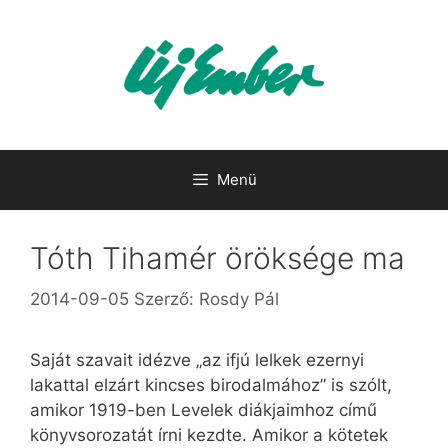
Kilépés
a
tartalomba
Menü
Tóth Tihamér öröksége ma
2014-09-05
Szerző:
Rosdy Pál
Saját szavait idézve „az ifjú lelkek ezernyi
lakattal elzárt kincses birodalmához” is szólt,
amikor 1919-ben Levelek diákjaimhoz című
könyvsorozatát írni kezdte. Amikor a kötetek