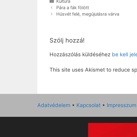
Kategória
Kultúra
Pára a fák fölött
Húsvét felé, megújulásra várva
Szólj hozzá!
Hozzászólás küldéséhez
be kell je
This site uses Akismet to reduce 
Adatvédelem
•
Kapcsolat
•
Impresszum