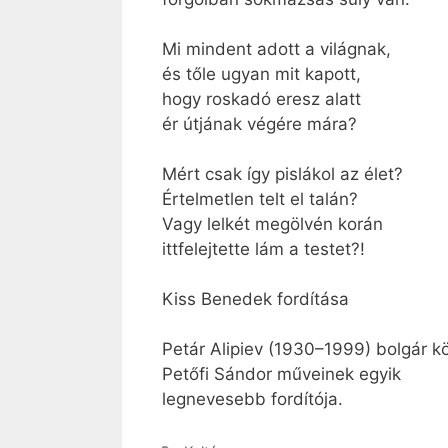
Mi mindent adott a világnak,
és tőle ugyan mit kapott,
hogy roskadó eresz alatt
ér útjának végére mára?
Mért csak így pislákol az élet?
Értelmetlen telt el talán?
Vagy lelkét megölvén korán
ittfelejtette lám a testet?!
Kiss Benedek fordítása
Petár Alipiev (1930–1999) bolgár kö
Petőfi Sándor műveinek egyik
legnevesebb fordítója.