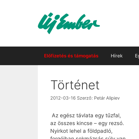
Kilépés
a
tartalomba
Előfizetés és támogatás
Hírek
E
Történet
2012-03-16
Szerző:
Petár Alipiev
Az egész távlata egy tűzfal,
az összes kincse – egy rezsó.
Nyirkot lehel a földpadló,
forgóiban sokmázsás súly van.