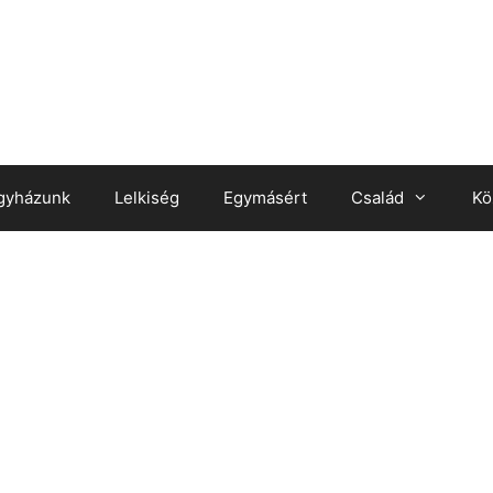
gyházunk
Lelkiség
Egymásért
Család
Kö