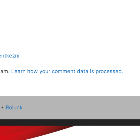
lentkezni
.
spam.
Learn how your comment data is processed.
•
Rólunk